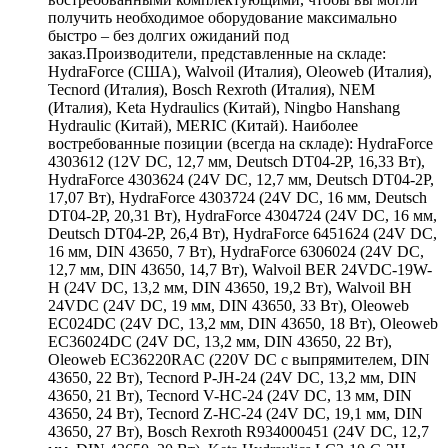
получить необходимое оборудование максимально
быстро – без долгих ожиданий под
заказ.Производители, представленные на складе:
HydraForce (США), Walvoil (Италия), Oleoweb (Италия),
Tecnord (Италия), Bosch Rexroth (Италия), NEM
(Италия), Keta Hydraulics (Китай), Ningbo Hanshang
Hydraulic (Китай), MERIC (Китай). Наиболее
востребованные позиции (всегда на складе): HydraForce
4303612 (12V DC, 12,7 мм, Deutsch DT04-2P, 16,33 Вт),
HydraForce 4303624 (24V DC, 12,7 мм, Deutsch DT04-2P,
17,07 Вт), HydraForce 4303724 (24V DC, 16 мм, Deutsch
DT04-2P, 20,31 Вт), HydraForce 4304724 (24V DC, 16 мм,
Deutsch DT04-2P, 26,4 Вт), HydraForce 6451624 (24V DC,
16 мм, DIN 43650, 7 Вт), HydraForce 6306024 (24V DC,
12,7 мм, DIN 43650, 14,7 Вт), Walvoil BER 24VDC-19W-
H (24V DC, 13,2 мм, DIN 43650, 19,2 Вт), Walvoil BH
24VDC (24V DC, 19 мм, DIN 43650, 33 Вт), Oleoweb
EC024DC (24V DC, 13,2 мм, DIN 43650, 18 Вт), Oleoweb
EC36024DC (24V DC, 13,2 мм, DIN 43650, 22 Вт),
Oleoweb EC36220RAC (220V DC с выпрямителем, DIN
43650, 22 Вт), Tecnord P-JH-24 (24V DC, 13,2 мм, DIN
43650, 21 Вт), Tecnord V-HC-24 (24V DC, 13 мм, DIN
43650, 24 Вт), Tecnord Z-HC-24 (24V DC, 19,1 мм, DIN
43650, 27 Вт), Bosch Rexroth R934000451 (24V DC, 12,7