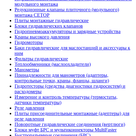
модульного монтажа
Редукционные клапаны плиточного (модульного)
монтажа CETOP
Плиты монтажные гидравлические
Блоки гидравлических клапанов
Гидропневмоаккумуляторы и зарядные устройства
Краны высокого давления
Гидромоторы
Баки гидравлические для маслостанций и аксессуары к
ним
Фильтры гидравлические
Теплообменники (маслоохладители)
Манометры
Принадлежности для манометров (адаптеры,
контрольные точки, краны, фланцы, шланги)
Гидротесторы (средства диагностики гидросистем) и
расходомеры
Измерение и контроль температуры (термостаты,
датчики температуры)
Реле давления
Плиты присоединительные монтажные (адептеры) для
реле давления
Поворотные гидравлические соединения (вертлюги)
Блоки муфт БРС и мультиконнекторы MultiFaster
Быстроразъемные соединения (БРС)