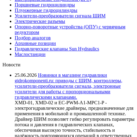
Поршневые гидроцилиндры
Плунжерные гидроцилиндры
Усилители-преобразователи сигнала ШИМ
Электрические разъемы
Опорно-поворотные устройства (ОПУ) с червячным
редуктором
Подбор аналогов
Архивные позиции
Гидравлические клапаны Sun Hydraulics
Маслостанции
Новости
25.06.2026
Новинки в магазине гидравлики
gidrokomponenti.ru: приводы с ШИМ, контроллеры,
усилители-преобразователи сигнала, электронные
усилители для работы с пропорциональными
гидравлическими клапанами.
XMD-01, XMD-02 и EC-PWM-A1-MPC1-P -
электрогидравлические драйверы, предназначенные для
применения в мобильной и промышленной технике.
Драйвер ШИМ позволяет гибко регулировать параметры
потока и давления в гидравлических клапанах,
обеспечивая высокую точность, стабильность и
надёжность повторяющихся операций в ответственных