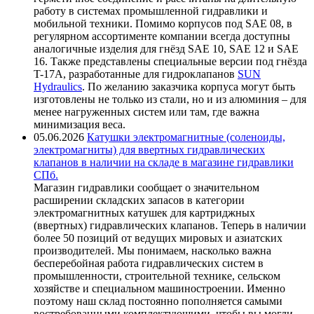
работу в системах промышленной гидравлики и
мобильной техники. Помимо корпусов под SAE 08, в
регулярном ассортименте компании всегда доступны
аналогичные изделия для гнёзд SAE 10, SAE 12 и SAE
16. Также представлены специальные версии под гнёзда
T-17A, разработанные для гидроклапанов
SUN
Hydraulics
. По желанию заказчика корпуса могут быть
изготовлены не только из стали, но и из алюминия – для
менее нагруженных систем или там, где важна
минимизация веса.
05.06.2026
Катушки электромагнитные (соленоиды,
электромагниты) для ввертных гидравлических
клапанов в наличии на складе в магазине гидравлики
СПб.
Магазин гидравлики сообщает о значительном
расширении складских запасов в категории
электромагнитных катушек для картриджных
(ввертных) гидравлических клапанов. Теперь в наличии
более 50 позиций от ведущих мировых и азиатских
производителей. Мы понимаем, насколько важна
бесперебойная работа гидравлических систем в
промышленности, строительной технике, сельском
хозяйстве и специальном машиностроении. Именно
поэтому наш склад постоянно пополняется самыми
востребованными комплектующими, чтобы вы могли