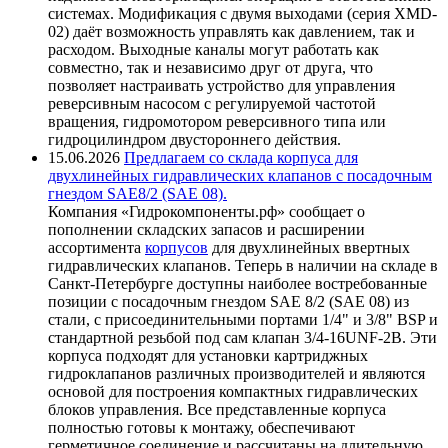
системах. Модификация с двумя выходами (серия XMD-
02) даёт возможность управлять как давлением, так и
расходом. Выходные каналы могут работать как
совместно, так и независимо друг от друга, что
позволяет настраивать устройство для управления
реверсивным насосом с регулируемой частотой
вращения, гидромотором реверсивного типа или
гидроцилиндром двустороннего действия.
15.06.2026
Предлагаем со склада корпуса для
двухлинейных гидравлических клапанов с посадочным
гнездом SAE8/2 (SAE 08).
Компания «Гидрокомпоненты.рф» сообщает о
пополнении складских запасов и расширении
ассортимента
корпусов
для двухлинейных ввертных
гидравлических клапанов. Теперь в наличии на складе в
Санкт-Петербурге доступны наиболее востребованные
позиции с посадочным гнездом SAE 8/2 (SAE 08) из
стали, с присоединительными портами 1/4" и 3/8" BSP и
стандартной резьбой под сам клапан 3/4-16UNF-2B. Эти
корпуса подходят для установки картриджных
гидроклапанов различных производителей и являются
основой для построения компактных гидравлических
блоков управления. Все представленные корпуса
полностью готовы к монтажу, обеспечивают
герметичное соединение и рассчитаны на длительную