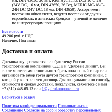
мм, DIN 43650, 20 Вт), Keta Hydraulics LC3-10-C-2H
(24V DC, 16 мм, DIN 43650, 26 Вт), MERIC MC-18-C-
24H DC (24V DC, 18 мм, DIN 43650). Ассортимент
постоянно обновляется, ведутся поставки от других
европейских и азиатских брендов – уточняйте наличие
по интересующим позициям.
Все новости
49 206
руб. с НДС
Наличие:
Под заказ
Доставка и оплата
Доставка осуществляется в любую точку России
транспортными компаниями СДЭК и "Деловые линии". Вы
также можете самостоятельно забрать оплаченный товар или
организовать забор груза другой транспортной компанией, с
которой у вас заключен договор. Для консультации по способу,
стоимости и срокам доставки, пожалуйста, свяжитесь с нами
+7 (812) 448-65-13 или
1@gidrokomponenti.ru
Вернуться в раздел
Политика конфиденциальности
Пользовательское
Соглашение
Согласие на сбор и обработку персональных