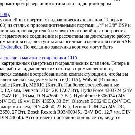
 гидромотором реверсивного типа или гидроцилиндром
 08).
ухлинейных ввертных гидравлических клапанов. Теперь в
8) из стали, с присоединительными портами 1/4" и 3/8" BSP и
зличных производителей и являются основой для построения
т герметичное соединение и рассчитаны на длительную работу
омпании всегда доступны аналогичные изделия для гнёзд SAE
Hydraulics
. По желанию заказчика корпуса могут быть
.
а складе в магазине гидравлики СПб.
 картриджных (ввертных) гидравлических клапанов. Теперь в
ная работа гидравлических систем в промышленности,
олняется самыми востребованными комплектующими, чтобы вы
ленные на складе: HydraForce (США), Walvoil (Италия),
draulic (Китай), MERIC (Китай). Наиболее востребованные
, 12,7 мм, Deutsch DT04-2P, 17,07 Вт), HydraForce 4303724 (24V
4 (24V DC, 16 мм, DIN 43650, 7 Вт), HydraForce 6306024 (24V
(24V DC, 19 мм, DIN 43650, 33 Вт), Oleoweb EC024DC (24V DC,
ыпрямителем, DIN 43650, 22 Вт), Tecnord P-JH-24 (24V DC,
43650, 27 Вт), Bosch Rexroth R934000451 (24V DC, 12,7 мм, DIN
 DIN 43650). Ассортимент постоянно обновляется, ведутся