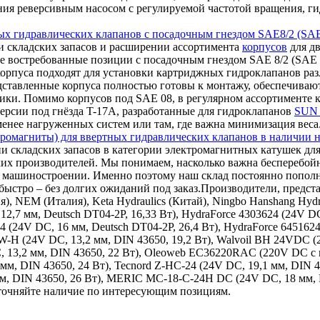
ления реверсивным насосом с регулируемой частотой вращения,
ых гидравлических клапанов с посадочным гнездом SAE8/2 (SAE
 складских запасов и расширении ассортимента
корпусов
для дв
е востребованные позиции с посадочным гнездом SAE 8/2 (SAE 0
корпуса подходят для установки картриджных гидроклапанов ра
дставленные корпуса полностью готовы к монтажу, обеспечиваю
ки. Помимо корпусов под SAE 08, в регулярном ассортименте к
ерсии под гнёзда T-17A, разработанные для гидроклапанов
SUN 
 менее нагруженных систем или там, где важна минимизация веса
ромагниты) для ввертных гидравлических клапанов в наличии н
и складских запасов в категории электромагнитных катушек для
ких производителей. Мы понимаем, насколько важна бесперебой
ном машиностроении. Именно поэтому наш склад постоянно поп
ыстро – без долгих ожиданий под заказ.Производители, представ
ия), NEM (Италия), Keta Hydraulics (Китай), Ningbo Hanshang Hy
12,7 мм, Deutsch DT04-2P, 16,33 Вт), HydraForce 4303624 (24V DC
24 (24V DC, 16 мм, Deutsch DT04-2P, 26,4 Вт), HydraForce 645162
9W-H (24V DC, 13,2 мм, DIN 43650, 19,2 Вт), Walvoil BH 24VDC 
, 13,2 мм, DIN 43650, 22 Вт), Oleoweb EC36220RAC (220V DC с в
 мм, DIN 43650, 24 Вт), Tecnord Z-HC-24 (24V DC, 19,1 мм, DIN 
 мм, DIN 43650, 26 Вт), MERIC MC-18-C-24H DC (24V DC, 18 мм,
уточняйте наличие по интересующим позициям.