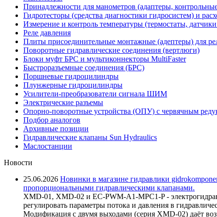
Принадлежности для манометров (адаптеры, контрольные
Гидротесторы (средства диагностики гидросистем) и рас
Измерение и контроль температуры (термостаты, датчики
Реле давления
Плиты присоединительные монтажные (адептеры) для ре
Поворотные гидравлические соединения (вертлюги)
Блоки муфт БРС и мультиконнекторы MultiFaster
Быстроразъемные соединения (БРС)
Поршневые гидроцилиндры
Плунжерные гидроцилиндры
Усилители-преобразователи сигнала ШИМ
Электрические разъемы
Опорно-поворотные устройства (ОПУ) с червячным реду
Подбор аналогов
Архивные позиции
Гидравлические клапаны Sun Hydraulics
Маслостанции
Новости
25.06.2026
Новинки в магазине гидравлики gidrokomponen
пропорциональными гидравлическими клапанами.
XMD-01, XMD-02 и EC-PWM-A1-MPC1-P - электрогидравл
регулировать параметры потока и давления в гидравличе
Модификация с двумя выходами (серия XMD-02) даёт возм