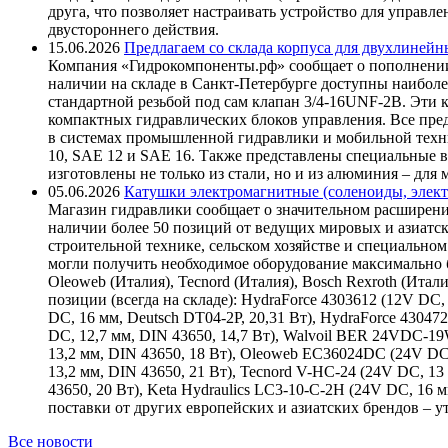
друга, что позволяет настраивать устройство для управ
двустороннего действия.
15.06.2026
Предлагаем со склада корпуса для двухлинейн
Компания «Гидрокомпоненты.рф» сообщает о пополнении
наличии на складе в Санкт-Петербурге доступны наиболе
стандартной резьбой под сам клапан 3/4-16UNF-2B. Эти 
компактных гидравлических блоков управления. Все пре
в системах промышленной гидравлики и мобильной техни
10, SAE 12 и SAE 16. Также представлены специальные в
изготовлены не только из стали, но и из алюминия – для
05.06.2026
Катушки электромагнитные (соленоиды, элект
Магазин гидравлики сообщает о значительном расширени
наличии более 50 позиций от ведущих мировых и азиатс
строительной технике, сельском хозяйстве и специаль
могли получить необходимое оборудование максимально б
Oleoweb (Италия), Tecnord (Италия), Bosch Rexroth (Итал
позиции (всегда на складе): HydraForce 4303612 (12V DC, 
DC, 16 мм, Deutsch DT04-2P, 20,31 Вт), HydraForce 43047
DC, 12,7 мм, DIN 43650, 14,7 Вт), Walvoil BER 24VDC-1
13,2 мм, DIN 43650, 18 Вт), Oleoweb EC36024DC (24V DC
13,2 мм, DIN 43650, 21 Вт), Tecnord V-HC-24 (24V DC, 13
43650, 20 Вт), Keta Hydraulics LC3-10-C-2H (24V DC, 16
поставки от других европейских и азиатских брендов – 
Все новости