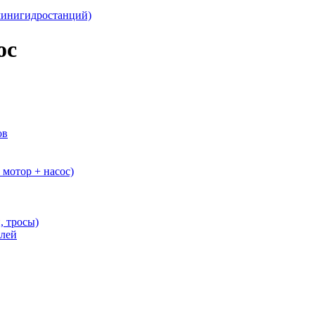
минигидростанций)
ос
ов
мотор + насос)
, тросы)
елей