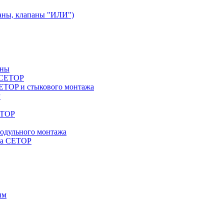
аны, клапаны "ИЛИ")
аны
a CETOP
ETOP и стыкового монтажа
P
ETOP
модульного монтажа
жа CETOP
им