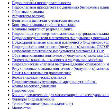
Гидроклапаны последовательности
Гидроклапаны приоритета по давлению (челночные клап
Обратные клапаны
Регуляторы расхода
Делители и делители-сумматоры потока
Концевые клапаны трубного монтажа
Клапаны защиты от разрыва шланга
Гидроаппаратура ввертного монтажа, картриджные клап
Гидрораспределители плиточного (модульного) монтаж
Предохранительные клапаны плиточного (модульного) C
Гидродроссели плиточного (модульного) монтажа CETO
Гидрозамки плиточного (модульного) монтажа CETOP
Обратные клапаны плиточного (модульного) монтажа C
Тормозные клапаны стыкового и модульного монтажа
Гидравлические клапаны быстро-медленно стыкового и 
Редукционные клапаны плиточного (модульного) монта
Плиты монтажные гидравлические
Блоки гидравлических клапанов
Гидропневмоаккумуляторы и зарядные устройства
Краны высокого давления
Гидромоторы
Баки гидравлические для маслостанций и аксессуары к н
Фильтры гидравлические
Теплообменники (маслоохладители)
Манометры