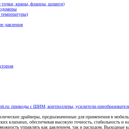
 точки, краны, фланцы, шланги)
ходомеры
 температуры)
ле давления
ктором
ti.ru: приводы с ШИМ, контроллеры, усилители-преобразователи
ические драйверы, предназначенные для применения в мобил
ских клапанах, обеспечивая высокую точность, стабильность и 
ожность управлять как давлением, так и расходом. Выходные кан