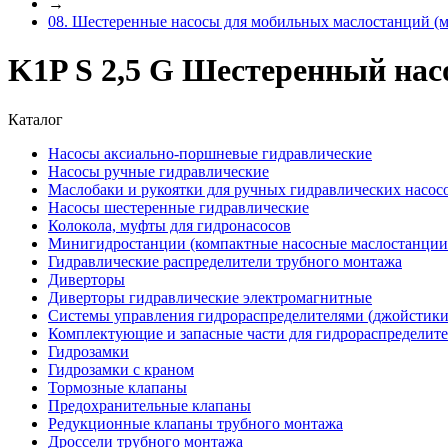
→
08. Шестеренные насосы для мобильных маслостанций (
K1P S 2,5 G Шестеренный нас
Каталог
Насосы аксиально-поршневые гидравлические
Насосы ручные гидравлические
Маслобаки и рукоятки для ручных гидравлических насос
Насосы шестеренные гидравлические
Колокола, муфты для гидронасосов
Минигидростанции (компактные насосные маслостанции 
Гидравлические распределители трубного монтажа
Диверторы
Диверторы гидравлические электромагнитные
Системы управления гидрораспределителями (джойстики
Комплектующие и запасные части для гидрораспределит
Гидрозамки
Гидрозамки с краном
Тормозные клапаны
Предохранительные клапаны
Редукционные клапаны трубного монтажа
Дроссели трубного монтажа