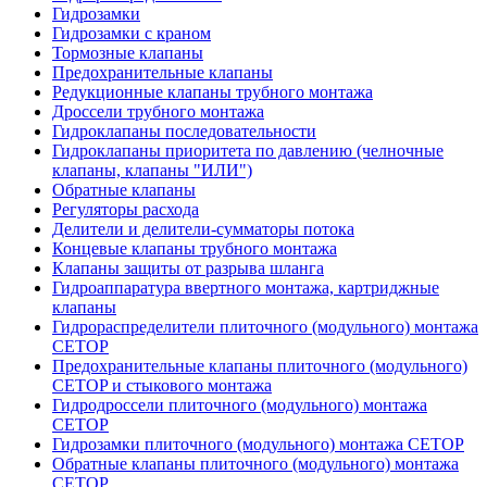
Гидрозамки
Гидрозамки с краном
Тормозные клапаны
Предохранительные клапаны
Редукционные клапаны трубного монтажа
Дроссели трубного монтажа
Гидроклапаны последовательности
Гидроклапаны приоритета по давлению (челночные
клапаны, клапаны "ИЛИ")
Обратные клапаны
Регуляторы расхода
Делители и делители-сумматоры потока
Концевые клапаны трубного монтажа
Клапаны защиты от разрыва шланга
Гидроаппаратура ввертного монтажа, картриджные
клапаны
Гидрораспределители плиточного (модульного) монтажa
CETOP
Предохранительные клапаны плиточного (модульного)
CETOP и стыкового монтажа
Гидродроссели плиточного (модульного) монтажа
CETOP
Гидрозамки плиточного (модульного) монтажа CETOP
Обратные клапаны плиточного (модульного) монтажа
CETOP