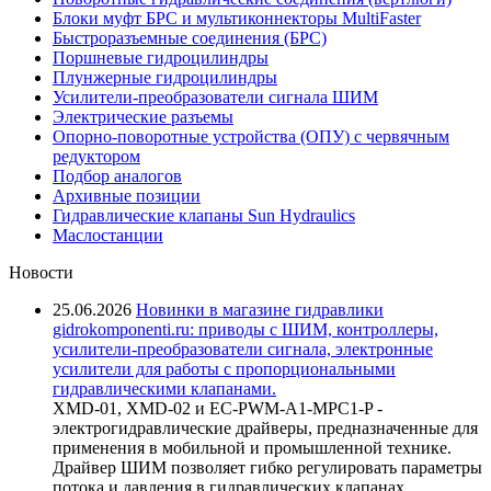
Блоки муфт БРС и мультиконнекторы MultiFaster
Быстроразъемные соединения (БРС)
Поршневые гидроцилиндры
Плунжерные гидроцилиндры
Усилители-преобразователи сигнала ШИМ
Электрические разъемы
Опорно-поворотные устройства (ОПУ) с червячным
редуктором
Подбор аналогов
Архивные позиции
Гидравлические клапаны Sun Hydraulics
Маслостанции
Новости
25.06.2026
Новинки в магазине гидравлики
gidrokomponenti.ru: приводы с ШИМ, контроллеры,
усилители-преобразователи сигнала, электронные
усилители для работы с пропорциональными
гидравлическими клапанами.
XMD-01, XMD-02 и EC-PWM-A1-MPC1-P -
электрогидравлические драйверы, предназначенные для
применения в мобильной и промышленной технике.
Драйвер ШИМ позволяет гибко регулировать параметры
потока и давления в гидравлических клапанах,