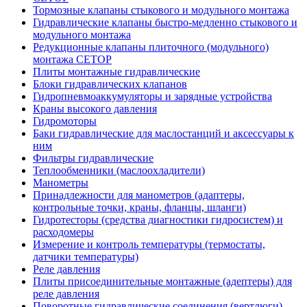
Тормозные клапаны стыкового и модульного монтажа
Гидравлические клапаны быстро-медленно стыкового и
модульного монтажа
Редукционные клапаны плиточного (модульного)
монтажа CETOP
Плиты монтажные гидравлические
Блоки гидравлических клапанов
Гидропневмоаккумуляторы и зарядные устройства
Краны высокого давления
Гидромоторы
Баки гидравлические для маслостанций и аксессуары к
ним
Фильтры гидравлические
Теплообменники (маслоохладители)
Манометры
Принадлежности для манометров (адаптеры,
контрольные точки, краны, фланцы, шланги)
Гидротесторы (средства диагностики гидросистем) и
расходомеры
Измерение и контроль температуры (термостаты,
датчики температуры)
Реле давления
Плиты присоединительные монтажные (адептеры) для
реле давления
Поворотные гидравлические соединения (вертлюги)