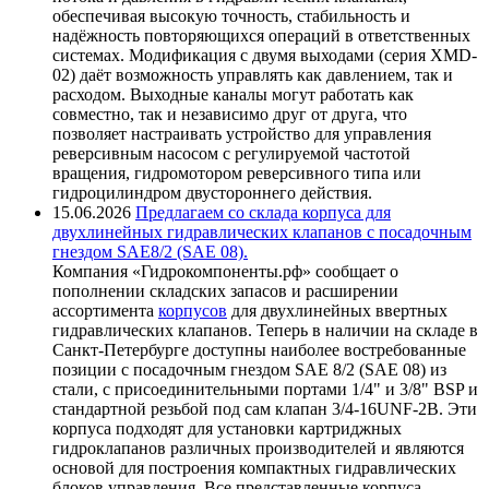
обеспечивая высокую точность, стабильность и
надёжность повторяющихся операций в ответственных
системах. Модификация с двумя выходами (серия XMD-
02) даёт возможность управлять как давлением, так и
расходом. Выходные каналы могут работать как
совместно, так и независимо друг от друга, что
позволяет настраивать устройство для управления
реверсивным насосом с регулируемой частотой
вращения, гидромотором реверсивного типа или
гидроцилиндром двустороннего действия.
15.06.2026
Предлагаем со склада корпуса для
двухлинейных гидравлических клапанов с посадочным
гнездом SAE8/2 (SAE 08).
Компания «Гидрокомпоненты.рф» сообщает о
пополнении складских запасов и расширении
ассортимента
корпусов
для двухлинейных ввертных
гидравлических клапанов. Теперь в наличии на складе в
Санкт-Петербурге доступны наиболее востребованные
позиции с посадочным гнездом SAE 8/2 (SAE 08) из
стали, с присоединительными портами 1/4" и 3/8" BSP и
стандартной резьбой под сам клапан 3/4-16UNF-2B. Эти
корпуса подходят для установки картриджных
гидроклапанов различных производителей и являются
основой для построения компактных гидравлических
блоков управления. Все представленные корпуса