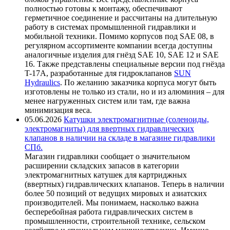
полностью готовы к монтажу, обеспечивают
герметичное соединение и рассчитаны на длительную
работу в системах промышленной гидравлики и
мобильной техники. Помимо корпусов под SAE 08, в
регулярном ассортименте компании всегда доступны
аналогичные изделия для гнёзд SAE 10, SAE 12 и SAE
16. Также представлены специальные версии под гнёзда
T-17A, разработанные для гидроклапанов
SUN
Hydraulics
. По желанию заказчика корпуса могут быть
изготовлены не только из стали, но и из алюминия – для
менее нагруженных систем или там, где важна
минимизация веса.
05.06.2026
Катушки электромагнитные (соленоиды,
электромагниты) для ввертных гидравлических
клапанов в наличии на складе в магазине гидравлики
СПб.
Магазин гидравлики сообщает о значительном
расширении складских запасов в категории
электромагнитных катушек для картриджных
(ввертных) гидравлических клапанов. Теперь в наличии
более 50 позиций от ведущих мировых и азиатских
производителей. Мы понимаем, насколько важна
бесперебойная работа гидравлических систем в
промышленности, строительной технике, сельском