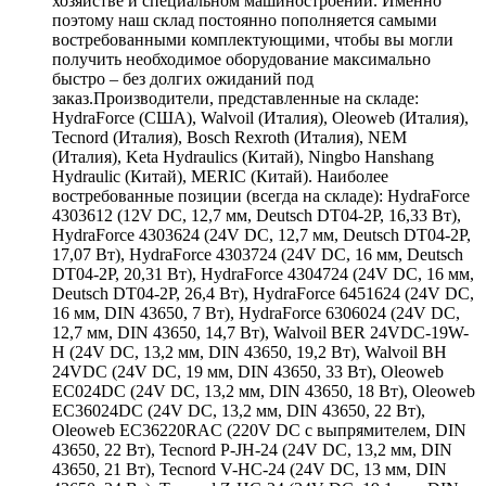
хозяйстве и специальном машиностроении. Именно
поэтому наш склад постоянно пополняется самыми
востребованными комплектующими, чтобы вы могли
получить необходимое оборудование максимально
быстро – без долгих ожиданий под
заказ.Производители, представленные на складе:
HydraForce (США), Walvoil (Италия), Oleoweb (Италия),
Tecnord (Италия), Bosch Rexroth (Италия), NEM
(Италия), Keta Hydraulics (Китай), Ningbo Hanshang
Hydraulic (Китай), MERIC (Китай). Наиболее
востребованные позиции (всегда на складе): HydraForce
4303612 (12V DC, 12,7 мм, Deutsch DT04-2P, 16,33 Вт),
HydraForce 4303624 (24V DC, 12,7 мм, Deutsch DT04-2P,
17,07 Вт), HydraForce 4303724 (24V DC, 16 мм, Deutsch
DT04-2P, 20,31 Вт), HydraForce 4304724 (24V DC, 16 мм,
Deutsch DT04-2P, 26,4 Вт), HydraForce 6451624 (24V DC,
16 мм, DIN 43650, 7 Вт), HydraForce 6306024 (24V DC,
12,7 мм, DIN 43650, 14,7 Вт), Walvoil BER 24VDC-19W-
H (24V DC, 13,2 мм, DIN 43650, 19,2 Вт), Walvoil BH
24VDC (24V DC, 19 мм, DIN 43650, 33 Вт), Oleoweb
EC024DC (24V DC, 13,2 мм, DIN 43650, 18 Вт), Oleoweb
EC36024DC (24V DC, 13,2 мм, DIN 43650, 22 Вт),
Oleoweb EC36220RAC (220V DC с выпрямителем, DIN
43650, 22 Вт), Tecnord P-JH-24 (24V DC, 13,2 мм, DIN
43650, 21 Вт), Tecnord V-HC-24 (24V DC, 13 мм, DIN