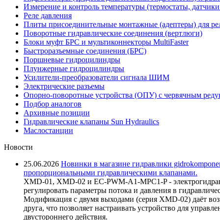
Измерение и контроль температуры (термостаты, датчики
Реле давления
Плиты присоединительные монтажные (адептеры) для ре
Поворотные гидравлические соединения (вертлюги)
Блоки муфт БРС и мультиконнекторы MultiFaster
Быстроразъемные соединения (БРС)
Поршневые гидроцилиндры
Плунжерные гидроцилиндры
Усилители-преобразователи сигнала ШИМ
Электрические разъемы
Опорно-поворотные устройства (ОПУ) с червячным реду
Подбор аналогов
Архивные позиции
Гидравлические клапаны Sun Hydraulics
Маслостанции
Новости
25.06.2026
Новинки в магазине гидравлики gidrokomponen
пропорциональными гидравлическими клапанами.
XMD-01, XMD-02 и EC-PWM-A1-MPC1-P - электрогидравл
регулировать параметры потока и давления в гидравличе
Модификация с двумя выходами (серия XMD-02) даёт возм
друга, что позволяет настраивать устройство для управ
двустороннего действия.