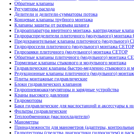
Обратные клапаны
Регуляторы расхода
Делители и делители-сумматоры потока
Концевые клапаны трубного монтажа
Клапаны защиты от разрыва шланга
Гидроаппаратура ввертного монтажа, картриджные клап
Гидрораспределители плиточного (модульного) монтаж
Предохранительные клапаны плиточного (модульного) C
Гидродроссели плиточного (модульного) монтажа CETO
Гидрозамки плиточного (модульного) монтажа CETOP
Обратные клапаны плиточного (модульного) монтажа C
Тормозные клапаны стыкового и модульного монтажа
Гидравлические клапаны быстро-медленно стыкового и 
Редукционные клапаны плиточного (модульного) монта
Плиты монтажные гидравлические
Блоки гидравлических клапанов
Гидропневмоаккумуляторы и зарядные устройства
Краны высокого давления
Гидромоторы
Баки гидравлические для маслостанций и аксессуары к н
Фильтры гидравлические
Теплообменники (маслоохладители)
Манометры
Принадлежности для манометров (адаптеры, контрольные
Гидротесторы (средства диагностики гидросистем) и рас