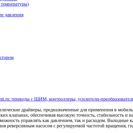
 температуры)
ле давления
ктором
ti.ru: приводы с ШИМ, контроллеры, усилители-преобразователи
ические драйверы, предназначенные для применения в мобил
ских клапанах, обеспечивая высокую точность, стабильность и 
ожность управлять как давлением, так и расходом. Выходные кан
ления реверсивным насосом с регулируемой частотой вращения,