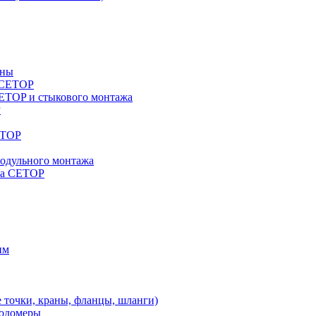
аны
a CETOP
ETOP и стыкового монтажа
P
ETOP
модульного монтажа
жа CETOP
им
 точки, краны, фланцы, шланги)
ходомеры