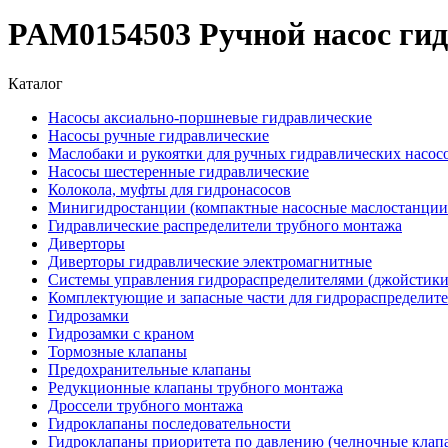
PAM0154503 Ручной насос гид
Каталог
Насосы аксиально-поршневые гидравлические
Насосы ручные гидравлические
Маслобаки и рукоятки для ручных гидравлических насос
Насосы шестеренные гидравлические
Колокола, муфты для гидронасосов
Минигидростанции (компактные насосные маслостанции 
Гидравлические распределители трубного монтажа
Диверторы
Диверторы гидравлические электромагнитные
Системы управления гидрораспределителями (джойстики
Комплектующие и запасные части для гидрораспределит
Гидрозамки
Гидрозамки с краном
Тормозные клапаны
Предохранительные клапаны
Редукционные клапаны трубного монтажа
Дроссели трубного монтажа
Гидроклапаны последовательности
Гидроклапаны приоритета по давлению (челночные клап