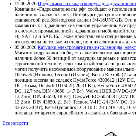
15.06.2026
Предлагаем со склада корпуса для двухлинейн
Компания «Гидрокомпоненты.рф» сообщает о пополнении
наличии на складе в Санкт-Петербурге доступны наиболе
стандартной резьбой под сам клапан 3/4-16UNF-2B. Эти 
компактных гидравлических блоков управления. Все пре
в системах промышленной гидравлики и мобильной техни
10, SAE 12 и SAE 16. Также представлены специальные в
изготовлены не только из стали, но и из алюминия – для
05.06.2026
Катушки электромагнитные (соленоиды, элект
Магазин гидравлики сообщает о значительном расширени
наличии более 50 позиций от ведущих мировых и азиатс
строительной технике, сельском хозяйстве и специаль
могли получить необходимое оборудование максимально б
Oleoweb (Италия), Tecnord (Италия), Bosch Rexroth (Итал
позиции (всегда на складе): HydraForce 4303612 (12V DC, 
DC, 16 мм, Deutsch DT04-2P, 20,31 Вт), HydraForce 43047
DC, 12,7 мм, DIN 43650, 14,7 Вт), Walvoil BER 24VDC-1
13,2 мм, DIN 43650, 18 Вт), Oleoweb EC36024DC (24V DC
13,2 мм, DIN 43650, 21 Вт), Tecnord V-HC-24 (24V DC, 13
43650, 20 Вт), Keta Hydraulics LC3-10-C-2H (24V DC, 16
поставки от других европейских и азиатских брендов – 
Все новости