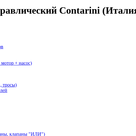
равлический Contarini (Итали
ов
мотор + насос)
, тросы)
елей
аны, клапаны "ИЛИ")