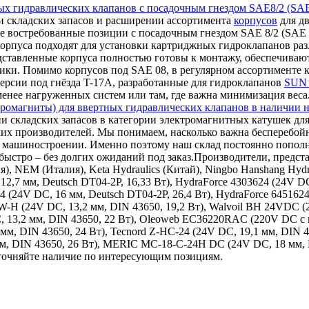
ых гидравлических клапанов с посадочным гнездом SAE8/2 (SAE
 складских запасов и расширении ассортимента
корпусов
для дв
е востребованные позиции с посадочным гнездом SAE 8/2 (SAE 0
корпуса подходят для установки картриджных гидроклапанов ра
дставленные корпуса полностью готовы к монтажу, обеспечиваю
ки. Помимо корпусов под SAE 08, в регулярном ассортименте к
ерсии под гнёзда T-17A, разработанные для гидроклапанов
SUN 
 менее нагруженных систем или там, где важна минимизация веса
ромагниты) для ввертных гидравлических клапанов в наличии н
и складских запасов в категории электромагнитных катушек для
ких производителей. Мы понимаем, насколько важна бесперебой
ном машиностроении. Именно поэтому наш склад постоянно поп
ыстро – без долгих ожиданий под заказ.Производители, представ
ия), NEM (Италия), Keta Hydraulics (Китай), Ningbo Hanshang Hy
12,7 мм, Deutsch DT04-2P, 16,33 Вт), HydraForce 4303624 (24V DC
24 (24V DC, 16 мм, Deutsch DT04-2P, 26,4 Вт), HydraForce 645162
9W-H (24V DC, 13,2 мм, DIN 43650, 19,2 Вт), Walvoil BH 24VDC 
, 13,2 мм, DIN 43650, 22 Вт), Oleoweb EC36220RAC (220V DC с в
 мм, DIN 43650, 24 Вт), Tecnord Z-HC-24 (24V DC, 19,1 мм, DIN 
 мм, DIN 43650, 26 Вт), MERIC MC-18-C-24H DC (24V DC, 18 мм,
уточняйте наличие по интересующим позициям.