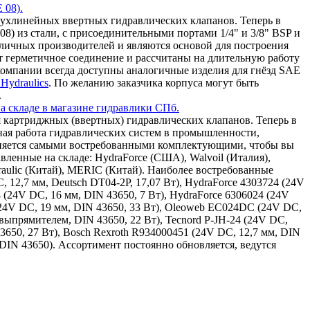
 08).
ухлинейных ввертных гидравлических клапанов. Теперь в
8) из стали, с присоединительными портами 1/4" и 3/8" BSP и
зличных производителей и являются основой для построения
т герметичное соединение и рассчитаны на длительную работу
омпании всегда доступны аналогичные изделия для гнёзд SAE
Hydraulics
. По желанию заказчика корпуса могут быть
.
а складе в магазине гидравлики СПб.
 картриджных (ввертных) гидравлических клапанов. Теперь в
ная работа гидравлических систем в промышленности,
олняется самыми востребованными комплектующими, чтобы вы
ленные на складе: HydraForce (США), Walvoil (Италия),
draulic (Китай), MERIC (Китай). Наиболее востребованные
, 12,7 мм, Deutsch DT04-2P, 17,07 Вт), HydraForce 4303724 (24V
4 (24V DC, 16 мм, DIN 43650, 7 Вт), HydraForce 6306024 (24V
(24V DC, 19 мм, DIN 43650, 33 Вт), Oleoweb EC024DC (24V DC,
ыпрямителем, DIN 43650, 22 Вт), Tecnord P-JH-24 (24V DC,
43650, 27 Вт), Bosch Rexroth R934000451 (24V DC, 12,7 мм, DIN
 DIN 43650). Ассортимент постоянно обновляется, ведутся