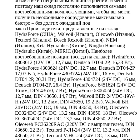
хозяйстве и специальном машиностроении. Именно
поэтому наш склад постоянно пополняется самыми
востребованными комплектующими, чтобы вы могли
получить необходимое оборудование максимально
быстро – без долгих ожиданий под
заказ.Производители, представленные на складе:
HydraForce (США), Walvoil (Италия), Oleoweb (Италия),
Tecnord (Италия), Bosch Rexroth (Италия), NEM
(Италия), Keta Hydraulics (Китай), Ningbo Hanshang
Hydraulic (Китай), MERIC (Китай). Наиболее
востребованные позиции (всегда на складе): HydraForce
4303612 (12V DC, 12,7 мм, Deutsch DT04-2P, 16,33 Вт),
HydraForce 4303624 (24V DC, 12,7 мм, Deutsch DT04-2P,
17,07 Вт), HydraForce 4303724 (24V DC, 16 мм, Deutsch
DT04-2P, 20,31 Вт), HydraForce 4304724 (24V DC, 16 мм,
Deutsch DT04-2P, 26,4 Вт), HydraForce 6451624 (24V DC,
16 мм, DIN 43650, 7 Вт), HydraForce 6306024 (24V DC,
12,7 мм, DIN 43650, 14,7 Вт), Walvoil BER 24VDC-19W-
H (24V DC, 13,2 мм, DIN 43650, 19,2 Вт), Walvoil BH
24VDC (24V DC, 19 мм, DIN 43650, 33 Вт), Oleoweb
EC024DC (24V DC, 13,2 мм, DIN 43650, 18 Вт), Oleoweb
EC36024DC (24V DC, 13,2 мм, DIN 43650, 22 Вт),
Oleoweb EC36220RAC (220V DC с выпрямителем, DIN
43650, 22 Вт), Tecnord P-JH-24 (24V DC, 13,2 мм, DIN
43650, 21 Вт), Tecnord V-HC-24 (24V DC, 13 мм, DIN