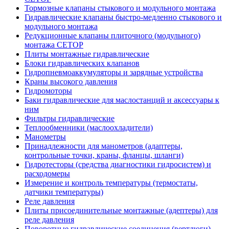
Тормозные клапаны стыкового и модульного монтажа
Гидравлические клапаны быстро-медленно стыкового и
модульного монтажа
Редукционные клапаны плиточного (модульного)
монтажа CETOP
Плиты монтажные гидравлические
Блоки гидравлических клапанов
Гидропневмоаккумуляторы и зарядные устройства
Краны высокого давления
Гидромоторы
Баки гидравлические для маслостанций и аксессуары к
ним
Фильтры гидравлические
Теплообменники (маслоохладители)
Манометры
Принадлежности для манометров (адаптеры,
контрольные точки, краны, фланцы, шланги)
Гидротесторы (средства диагностики гидросистем) и
расходомеры
Измерение и контроль температуры (термостаты,
датчики температуры)
Реле давления
Плиты присоединительные монтажные (адептеры) для
реле давления
Поворотные гидравлические соединения (вертлюги)