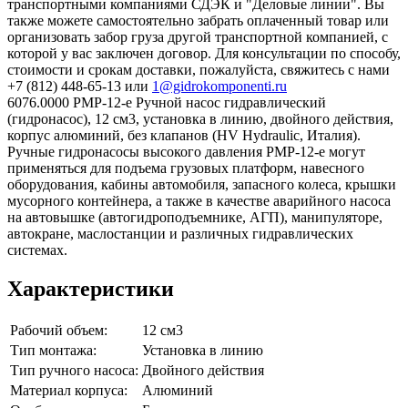
транспортными компаниями СДЭК и "Деловые линии". Вы
также можете самостоятельно забрать оплаченный товар или
организовать забор груза другой транспортной компанией, с
которой у вас заключен договор. Для консультации по способу,
стоимости и срокам доставки, пожалуйста, свяжитесь с нами
+7 (812) 448-65-13 или
1@gidrokomponenti.ru
6076.0000 PMP-12-e Ручной насос гидравлический
(гидронасос), 12 см3, установка в линию, двойного действия,
корпус алюминий, без клапанов (HV Hydraulic, Италия).
Ручные гидронасосы высокого давления PMP-12-e могут
применяться для подъема грузовых платформ, навесного
оборудования, кабины автомобиля, запасного колеса, крышки
мусорного контейнера, а также в качестве аварийного насоса
на автовышке (автогидроподъемнике, АГП), манипуляторе,
автокране, маслостанции и различных гидравлических
системах.
Характеристики
Рабочий объем:
12 см3
Тип монтажа:
Установка в линию
Тип ручного насоса:
Двойного действия
Материал корпуса:
Алюминий