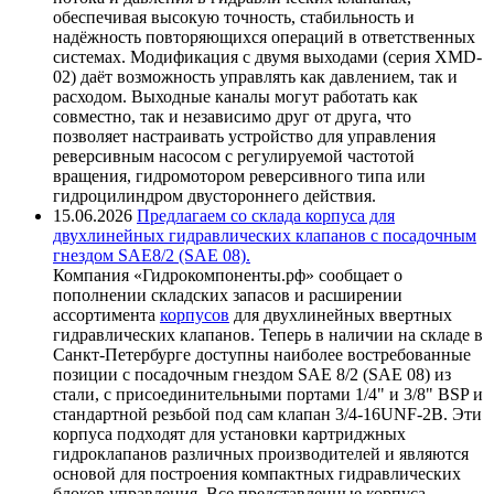
обеспечивая высокую точность, стабильность и
надёжность повторяющихся операций в ответственных
системах. Модификация с двумя выходами (серия XMD-
02) даёт возможность управлять как давлением, так и
расходом. Выходные каналы могут работать как
совместно, так и независимо друг от друга, что
позволяет настраивать устройство для управления
реверсивным насосом с регулируемой частотой
вращения, гидромотором реверсивного типа или
гидроцилиндром двустороннего действия.
15.06.2026
Предлагаем со склада корпуса для
двухлинейных гидравлических клапанов с посадочным
гнездом SAE8/2 (SAE 08).
Компания «Гидрокомпоненты.рф» сообщает о
пополнении складских запасов и расширении
ассортимента
корпусов
для двухлинейных ввертных
гидравлических клапанов. Теперь в наличии на складе в
Санкт-Петербурге доступны наиболее востребованные
позиции с посадочным гнездом SAE 8/2 (SAE 08) из
стали, с присоединительными портами 1/4" и 3/8" BSP и
стандартной резьбой под сам клапан 3/4-16UNF-2B. Эти
корпуса подходят для установки картриджных
гидроклапанов различных производителей и являются
основой для построения компактных гидравлических
блоков управления. Все представленные корпуса