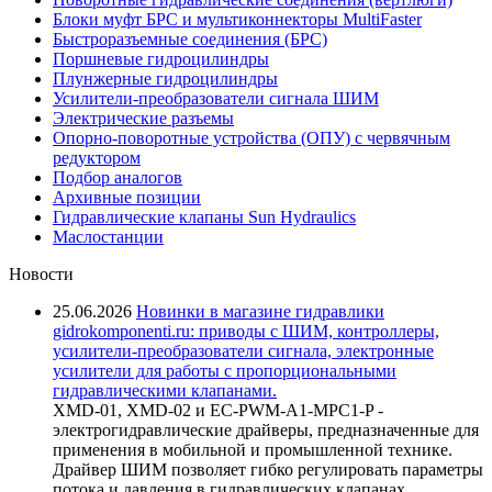
Блоки муфт БРС и мультиконнекторы MultiFaster
Быстроразъемные соединения (БРС)
Поршневые гидроцилиндры
Плунжерные гидроцилиндры
Усилители-преобразователи сигнала ШИМ
Электрические разъемы
Опорно-поворотные устройства (ОПУ) с червячным
редуктором
Подбор аналогов
Архивные позиции
Гидравлические клапаны Sun Hydraulics
Маслостанции
Новости
25.06.2026
Новинки в магазине гидравлики
gidrokomponenti.ru: приводы с ШИМ, контроллеры,
усилители-преобразователи сигнала, электронные
усилители для работы с пропорциональными
гидравлическими клапанами.
XMD-01, XMD-02 и EC-PWM-A1-MPC1-P -
электрогидравлические драйверы, предназначенные для
применения в мобильной и промышленной технике.
Драйвер ШИМ позволяет гибко регулировать параметры
потока и давления в гидравлических клапанах,