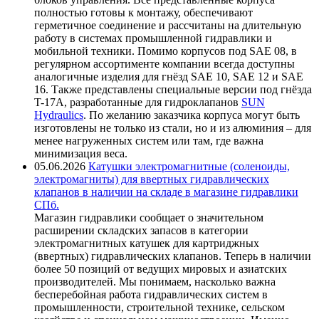
полностью готовы к монтажу, обеспечивают
герметичное соединение и рассчитаны на длительную
работу в системах промышленной гидравлики и
мобильной техники. Помимо корпусов под SAE 08, в
регулярном ассортименте компании всегда доступны
аналогичные изделия для гнёзд SAE 10, SAE 12 и SAE
16. Также представлены специальные версии под гнёзда
T-17A, разработанные для гидроклапанов
SUN
Hydraulics
. По желанию заказчика корпуса могут быть
изготовлены не только из стали, но и из алюминия – для
менее нагруженных систем или там, где важна
минимизация веса.
05.06.2026
Катушки электромагнитные (соленоиды,
электромагниты) для ввертных гидравлических
клапанов в наличии на складе в магазине гидравлики
СПб.
Магазин гидравлики сообщает о значительном
расширении складских запасов в категории
электромагнитных катушек для картриджных
(ввертных) гидравлических клапанов. Теперь в наличии
более 50 позиций от ведущих мировых и азиатских
производителей. Мы понимаем, насколько важна
бесперебойная работа гидравлических систем в
промышленности, строительной технике, сельском