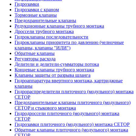
Гидрозамки
Гидрозамки с краном
Тормозные клапаны
Предохранительные клапаны
Редукционные клапаны трубного монтажа
Дроссели трубного монтажа
Гидроклапаны последовательности
Гидроклапаны приоритета по давлению (челночные
клапаны, клапаны "ИЛИ")
Обратные клапаны
Регуляторы расхода
Делители и делители-сумматоры потока
Концевые клапаны трубного монтажа
Клапаны защиты от разрыва шланга
Гидроаппаратура ввертного монтажа, картриджные
клапаны
Гидрораспределители плиточного (модульного) монтажa
CETOP
Предохранительные клапаны плиточного (модульного)
CETOP и стыкового монтажа
Гидродроссели плиточного (модульного) монтажа
CETOP
Гидрозамки плиточного (модульного) монтажа CETOP
Обратные клапаны плиточного (модульного) монтажа
CETOP