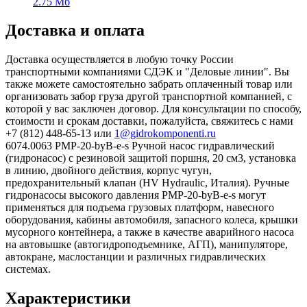
2.75 Мб
Доставка и оплата
Доставка осуществляется в любую точку России
транспортными компаниями СДЭК и "Деловые линии". Вы
также можете самостоятельно забрать оплаченный товар или
организовать забор груза другой транспортной компанией, с
которой у вас заключен договор. Для консультации по способу,
стоимости и срокам доставки, пожалуйста, свяжитесь с нами
+7 (812) 448-65-13 или
1@gidrokomponenti.ru
6074.0063 PMP-20-byB-e-s Ручной насос гидравлический
(гидронасос) с резиновой защитой поршня, 20 см3, установка
в линию, двойного действия, корпус чугун,
предохранительный клапан (HV Hydraulic, Италия). Ручные
гидронасосы высокого давления PMP-20-byB-e-s могут
применяться для подъема грузовых платформ, навесного
оборудования, кабины автомобиля, запасного колеса, крышки
мусорного контейнера, а также в качестве аварийного насоса
на автовышке (автогидроподъемнике, АГП), манипуляторе,
автокране, маслостанции и различных гидравлических
системах.
Характеристики