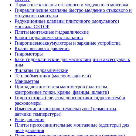
Тормозные клапаны стыкового и модульного монтажа
Гидравлические клапаны быстро-медленно стыкового и
модульного монтажа
Редукционные клапаны плиточного (модульного)
монтажа CETOP
Плиты монтажные гидравлические
Блоки гидравлических клапанов
Гидропневмоаккумуляторы и зарядные устройства
Краны высокого давления
Гидромоторы
Баки гидравлические для маслостанций и аксессуары к
ним
Фильтры гидравлические
Теплообменники (маслоохладители)
Манометры
Принадлежности для манометров (адаптеры,
контрольные точки, краны, фланцы, шланги)
Гидротесторы (средства диагностики гидросистем) и
расходомеры
Измерение и контроль температуры (термостаты,
датчики температуры)
Реле давления
Плиты присоединительные монтажные (адептеры) для
реле давления
Поворотные гидравлические соединения (вертлюги)