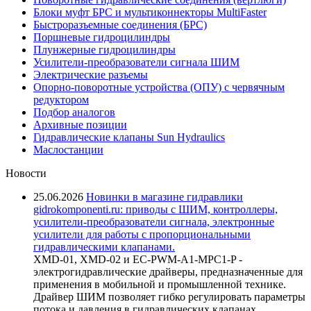
Блоки муфт БРС и мультиконнекторы MultiFaster
Быстроразъемные соединения (БРС)
Поршневые гидроцилиндры
Плунжерные гидроцилиндры
Усилители-преобразователи сигнала ШИМ
Электрические разъемы
Опорно-поворотные устройства (ОПУ) с червячным
редуктором
Подбор аналогов
Архивные позиции
Гидравлические клапаны Sun Hydraulics
Маслостанции
Новости
25.06.2026
Новинки в магазине гидравлики
gidrokomponenti.ru: приводы с ШИМ, контроллеры,
усилители-преобразователи сигнала, электронные
усилители для работы с пропорциональными
гидравлическими клапанами.
XMD-01, XMD-02 и EC-PWM-A1-MPC1-P -
электрогидравлические драйверы, предназначенные для
применения в мобильной и промышленной технике.
Драйвер ШИМ позволяет гибко регулировать параметры
потока и давления в гидравлических клапанах,