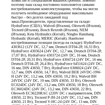
хозяйстве и специальном машиностроении. Именно
поэтому наш склад постоянно пополняется самыми
востребованными комплектующими, чтобы вы могли
получить необходимое оборудование максимально
быстро – без долгих ожиданий под
заказ.Производители, представленные на складе:
HydraForce (США), Walvoil (Италия), Oleoweb (Италия),
Tecnord (Италия), Bosch Rexroth (Италия), NEM
(Италия), Keta Hydraulics (Китай), Ningbo Hanshang
Hydraulic (Китай), MERIC (Китай). Наиболее
востребованные позиции (всегда на складе): HydraForce
4303612 (12V DC, 12,7 мм, Deutsch DT04-2P, 16,33 Вт),
HydraForce 4303624 (24V DC, 12,7 мм, Deutsch DT04-2P,
17,07 Вт), HydraForce 4303724 (24V DC, 16 мм, Deutsch
DT04-2P, 20,31 Вт), HydraForce 4304724 (24V DC, 16 мм,
Deutsch DT04-2P, 26,4 Вт), HydraForce 6451624 (24V DC,
16 мм, DIN 43650, 7 Вт), HydraForce 6306024 (24V DC,
12,7 мм, DIN 43650, 14,7 Вт), Walvoil BER 24VDC-19W-
H (24V DC, 13,2 мм, DIN 43650, 19,2 Вт), Walvoil BH
24VDC (24V DC, 19 мм, DIN 43650, 33 Вт), Oleoweb
EC024DC (24V DC, 13,2 мм, DIN 43650, 18 Вт), Oleoweb
EC36024DC (24V DC, 13,2 мм, DIN 43650, 22 Вт),
Oleoweb EC36220RAC (220V DC с выпрямителем, DIN
43650, 22 Вт), Tecnord P-JH-24 (24V DC, 13,2 мм, DIN
43650, 21 Вт), Tecnord V-HC-24 (24V DC, 13 мм, DIN