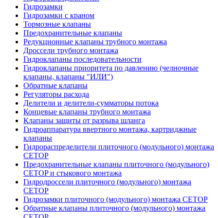
Гидрозамки
Гидрозамки с краном
Тормозные клапаны
Предохранительные клапаны
Редукционные клапаны трубного монтажа
Дроссели трубного монтажа
Гидроклапаны последовательности
Гидроклапаны приоритета по давлению (челночные
клапаны, клапаны "ИЛИ")
Обратные клапаны
Регуляторы расхода
Делители и делители-сумматоры потока
Концевые клапаны трубного монтажа
Клапаны защиты от разрыва шланга
Гидроаппаратура ввертного монтажа, картриджные
клапаны
Гидрораспределители плиточного (модульного) монтажa
CETOP
Предохранительные клапаны плиточного (модульного)
CETOP и стыкового монтажа
Гидродроссели плиточного (модульного) монтажа
CETOP
Гидрозамки плиточного (модульного) монтажа CETOP
Обратные клапаны плиточного (модульного) монтажа
CETOP