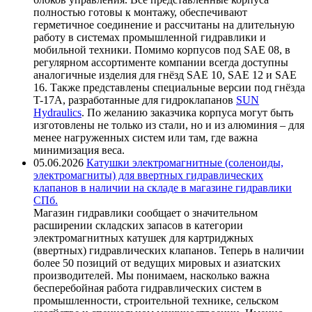
полностью готовы к монтажу, обеспечивают
герметичное соединение и рассчитаны на длительную
работу в системах промышленной гидравлики и
мобильной техники. Помимо корпусов под SAE 08, в
регулярном ассортименте компании всегда доступны
аналогичные изделия для гнёзд SAE 10, SAE 12 и SAE
16. Также представлены специальные версии под гнёзда
T-17A, разработанные для гидроклапанов
SUN
Hydraulics
. По желанию заказчика корпуса могут быть
изготовлены не только из стали, но и из алюминия – для
менее нагруженных систем или там, где важна
минимизация веса.
05.06.2026
Катушки электромагнитные (соленоиды,
электромагниты) для ввертных гидравлических
клапанов в наличии на складе в магазине гидравлики
СПб.
Магазин гидравлики сообщает о значительном
расширении складских запасов в категории
электромагнитных катушек для картриджных
(ввертных) гидравлических клапанов. Теперь в наличии
более 50 позиций от ведущих мировых и азиатских
производителей. Мы понимаем, насколько важна
бесперебойная работа гидравлических систем в
промышленности, строительной технике, сельском