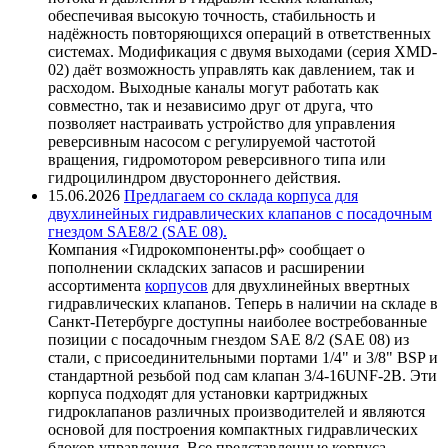
обеспечивая высокую точность, стабильность и
надёжность повторяющихся операций в ответственных
системах. Модификация с двумя выходами (серия XMD-
02) даёт возможность управлять как давлением, так и
расходом. Выходные каналы могут работать как
совместно, так и независимо друг от друга, что
позволяет настраивать устройство для управления
реверсивным насосом с регулируемой частотой
вращения, гидромотором реверсивного типа или
гидроцилиндром двустороннего действия.
15.06.2026
Предлагаем со склада корпуса для
двухлинейных гидравлических клапанов с посадочным
гнездом SAE8/2 (SAE 08).
Компания «Гидрокомпоненты.рф» сообщает о
пополнении складских запасов и расширении
ассортимента
корпусов
для двухлинейных ввертных
гидравлических клапанов. Теперь в наличии на складе в
Санкт-Петербурге доступны наиболее востребованные
позиции с посадочным гнездом SAE 8/2 (SAE 08) из
стали, с присоединительными портами 1/4" и 3/8" BSP и
стандартной резьбой под сам клапан 3/4-16UNF-2B. Эти
корпуса подходят для установки картриджных
гидроклапанов различных производителей и являются
основой для построения компактных гидравлических
блоков управления. Все представленные корпуса