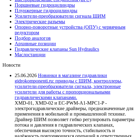
Поршневые гидроцилиндры
Плунжерные гидроцилиндры
Усилители-преобразователи сигнала ШИМ
Электрические разъемы
Опорно-поворотные устройства (ОПУ) с червячным
редуктором
Подбор аналогов
Архивные позиции
Гидравлические клапаны Sun Hydraulics
Маслостанции
Новости
25.06.2026
Новинки в магазине гидравлики
gidrokomponenti.ru: приводы с ШИМ, контроллеры,
усилители-преобразователи сигнала, электронные
усилители для работы с пропорциональными
гидравлическими клапанами.
XMD-01, XMD-02 и EC-PWM-A1-MPC1-P -
электрогидравлические драйверы, предназначенные для
применения в мобильной и промышленной технике.
Драйвер ШИМ позволяет гибко регулировать параметры
потока и давления в гидравлических клапанах,
обеспечивая высокую точность, стабильность и
надёжность повторяющихся операций в ответственных