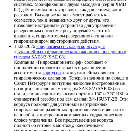
системах. Модификация с двумя выходами (серия XMD-
02) даёт возможность управлять как давлением, так и
расходом. Выходные каналы могут работать как
совместно, так и независимо друг от друга, что
позволяет настраивать устройство для управления
реверсивным насосом с регулируемой частотой
вращения, гидромотором реверсивного типа или
гидроцилиндром двустороннего действия.
15.06.2026
Предлагаем со склада корпуса для
двухлинейных гидравлических клапанов с посадочным
гнездом SAE8/2 (SAE 08).
Компания «Гидрокомпоненты.рф» сообщает о
пополнении складских запасов и расширении
ассортимента
корпусов
для двухлинейных ввертных
гидравлических клапанов. Теперь в наличии на складе в
Санкт-Петербурге доступны наиболее востребованные
позиции с посадочным гнездом SAE 8/2 (SAE 08) из
стали, с присоединительными портами 1/4" и 3/8" BSP и
стандартной резьбой под сам клапан 3/4-16UNF-2B. Эти
корпуса подходят для установки картриджных
гидроклапанов различных производителей и являются
основой для построения компактных гидравлических
блоков управления. Все представленные корпуса
полностью готовы к монтажу, обеспечивают
герметичное соединение и рассчитаны на длительную