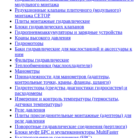
модульного монтажа
Редукционные клапаны плиточного (модульного)
монтажа CETOP
Плиты монтажные гидравлические
Блоки гидравлических клапанов
Гидропневмоаккумуляторы и зарядные устройства
Краны высокого давления
Гидромоторы
Баки гидравлические для маслостанций и аксессуары к
ним
Фильтры гидравлические
Теплообменники (маслоохладители)
Манометры
Принадлежности для манометров (адаптеры,
контрольные точки, краны, фланцы, шланги)
Гидротесторы (средства диагностики гидросистем) и
расходомеры
Измерение и контроль температуры (термостаты,
датчики температуры)
Реле давления
Плиты присоединительные монтажные (адептеры) для
реле давления
Поворотные гидравлические соединения (вертлюги)
Блоки муфт БРС и мультиконнекторы MultiFaster
Быстроразъемные соединения (БРС)