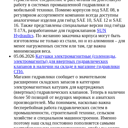
работу в системах промышленной гидравлики и
мобильной техники. Помимо корпусов под SAE 08, в
регулярном ассортименте компании всегда доступны
аналогичные изделия для гнёзд SAE 10, SAE 12 и SAE
16. Также представлены специальные версии под гнёзда
T-17A, разработанные для гидроклапанов
SUN
Hydraulics
. По желанию заказчика корпуса могут быть
изготовлены не только из стали, но и из алюминия – для
менее нагруженных систем или там, где важна
минимизация веса.
05.06.2026
Катушки электромагнитные (соленоиды,
электромагниты) для ввертных гидравлических
клапанов в наличии на складе в магазине гидравлики
СПб.
Магазин гидравлики сообщает о значительном
расширении складских запасов в категории
электромагнитных катушек для картриджных
(ввертных) гидравлических клапанов. Теперь в наличии
более 50 позиций от ведущих мировых и азиатских
производителей. Мы понимаем, насколько важна
бесперебойная работа гидравлических систем в
промышленности, строительной технике, сельском
хозяйстве и специальном машиностроении. Именно
поэтому наш склад постоянно пополняется самыми