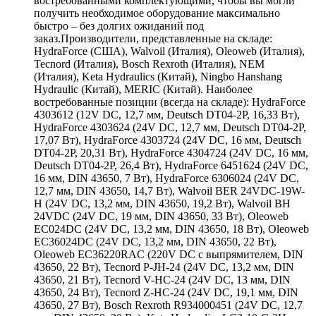
востребованными комплектующими, чтобы вы могли
получить необходимое оборудование максимально
быстро – без долгих ожиданий под
заказ.Производители, представленные на складе:
HydraForce (США), Walvoil (Италия), Oleoweb (Италия),
Tecnord (Италия), Bosch Rexroth (Италия), NEM
(Италия), Keta Hydraulics (Китай), Ningbo Hanshang
Hydraulic (Китай), MERIC (Китай). Наиболее
востребованные позиции (всегда на складе): HydraForce
4303612 (12V DC, 12,7 мм, Deutsch DT04-2P, 16,33 Вт),
HydraForce 4303624 (24V DC, 12,7 мм, Deutsch DT04-2P,
17,07 Вт), HydraForce 4303724 (24V DC, 16 мм, Deutsch
DT04-2P, 20,31 Вт), HydraForce 4304724 (24V DC, 16 мм,
Deutsch DT04-2P, 26,4 Вт), HydraForce 6451624 (24V DC,
16 мм, DIN 43650, 7 Вт), HydraForce 6306024 (24V DC,
12,7 мм, DIN 43650, 14,7 Вт), Walvoil BER 24VDC-19W-
H (24V DC, 13,2 мм, DIN 43650, 19,2 Вт), Walvoil BH
24VDC (24V DC, 19 мм, DIN 43650, 33 Вт), Oleoweb
EC024DC (24V DC, 13,2 мм, DIN 43650, 18 Вт), Oleoweb
EC36024DC (24V DC, 13,2 мм, DIN 43650, 22 Вт),
Oleoweb EC36220RAC (220V DC с выпрямителем, DIN
43650, 22 Вт), Tecnord P-JH-24 (24V DC, 13,2 мм, DIN
43650, 21 Вт), Tecnord V-HC-24 (24V DC, 13 мм, DIN
43650, 24 Вт), Tecnord Z-HC-24 (24V DC, 19,1 мм, DIN
43650, 27 Вт), Bosch Rexroth R934000451 (24V DC, 12,7