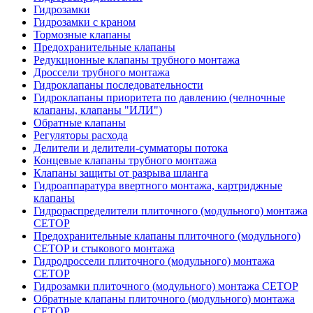
Гидрозамки
Гидрозамки с краном
Тормозные клапаны
Предохранительные клапаны
Редукционные клапаны трубного монтажа
Дроссели трубного монтажа
Гидроклапаны последовательности
Гидроклапаны приоритета по давлению (челночные
клапаны, клапаны "ИЛИ")
Обратные клапаны
Регуляторы расхода
Делители и делители-сумматоры потока
Концевые клапаны трубного монтажа
Клапаны защиты от разрыва шланга
Гидроаппаратура ввертного монтажа, картриджные
клапаны
Гидрораспределители плиточного (модульного) монтажa
CETOP
Предохранительные клапаны плиточного (модульного)
CETOP и стыкового монтажа
Гидродроссели плиточного (модульного) монтажа
CETOP
Гидрозамки плиточного (модульного) монтажа CETOP
Обратные клапаны плиточного (модульного) монтажа
CETOP