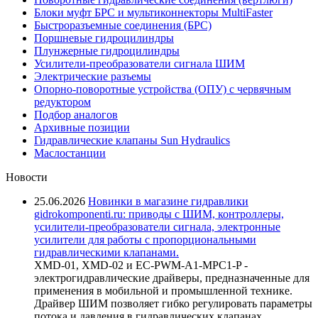
Блоки муфт БРС и мультиконнекторы MultiFaster
Быстроразъемные соединения (БРС)
Поршневые гидроцилиндры
Плунжерные гидроцилиндры
Усилители-преобразователи сигнала ШИМ
Электрические разъемы
Опорно-поворотные устройства (ОПУ) с червячным
редуктором
Подбор аналогов
Архивные позиции
Гидравлические клапаны Sun Hydraulics
Маслостанции
Новости
25.06.2026
Новинки в магазине гидравлики
gidrokomponenti.ru: приводы с ШИМ, контроллеры,
усилители-преобразователи сигнала, электронные
усилители для работы с пропорциональными
гидравлическими клапанами.
XMD-01, XMD-02 и EC-PWM-A1-MPC1-P -
электрогидравлические драйверы, предназначенные для
применения в мобильной и промышленной технике.
Драйвер ШИМ позволяет гибко регулировать параметры
потока и давления в гидравлических клапанах,