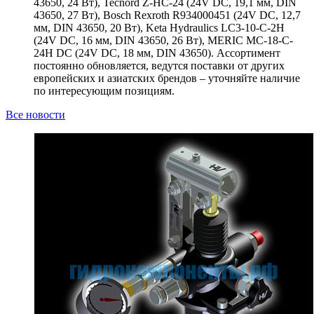
43650, 24 Вт), Tecnord Z-HC-24 (24V DC, 19,1 мм, DIN
43650, 27 Вт), Bosch Rexroth R934000451 (24V DC, 12,7
мм, DIN 43650, 20 Вт), Keta Hydraulics LC3-10-C-2H
(24V DC, 16 мм, DIN 43650, 26 Вт), MERIC MC-18-C-
24H DC (24V DC, 18 мм, DIN 43650). Ассортимент
постоянно обновляется, ведутся поставки от других
европейских и азиатских брендов – уточняйте наличие
по интересующим позициям.
Все новости