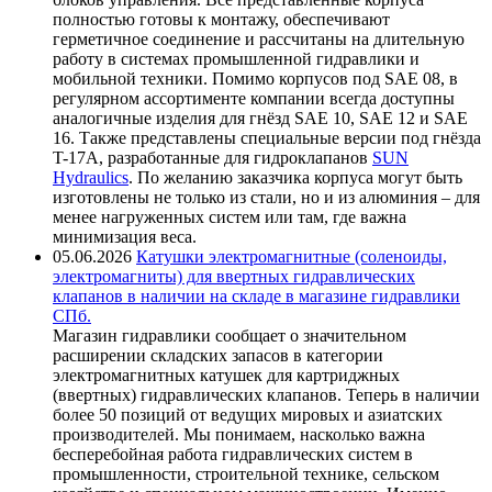
полностью готовы к монтажу, обеспечивают
герметичное соединение и рассчитаны на длительную
работу в системах промышленной гидравлики и
мобильной техники. Помимо корпусов под SAE 08, в
регулярном ассортименте компании всегда доступны
аналогичные изделия для гнёзд SAE 10, SAE 12 и SAE
16. Также представлены специальные версии под гнёзда
T-17A, разработанные для гидроклапанов
SUN
Hydraulics
. По желанию заказчика корпуса могут быть
изготовлены не только из стали, но и из алюминия – для
менее нагруженных систем или там, где важна
минимизация веса.
05.06.2026
Катушки электромагнитные (соленоиды,
электромагниты) для ввертных гидравлических
клапанов в наличии на складе в магазине гидравлики
СПб.
Магазин гидравлики сообщает о значительном
расширении складских запасов в категории
электромагнитных катушек для картриджных
(ввертных) гидравлических клапанов. Теперь в наличии
более 50 позиций от ведущих мировых и азиатских
производителей. Мы понимаем, насколько важна
бесперебойная работа гидравлических систем в
промышленности, строительной технике, сельском