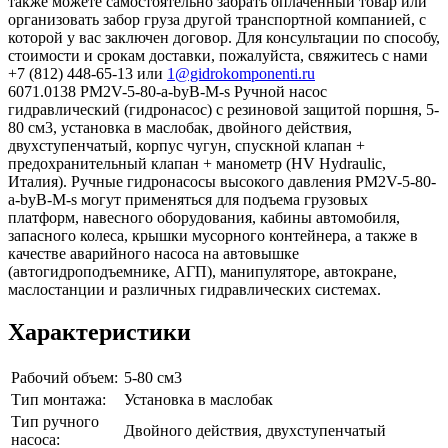
также можете самостоятельно забрать оплаченный товар или
организовать забор груза другой транспортной компанией, с
которой у вас заключен договор. Для консультации по способу,
стоимости и срокам доставки, пожалуйста, свяжитесь с нами
+7 (812) 448-65-13 или
1@gidrokomponenti.ru
6071.0138 PM2V-5-80-a-byB-M-s Ручной насос
гидравлический (гидронасос) с резиновой защитой поршня, 5-
80 см3, установка в маслобак, двойного действия,
двухступенчатый, корпус чугун, спускной клапан +
предохранительный клапан + манометр (HV Hydraulic,
Италия). Ручные гидронасосы высокого давления PM2V-5-80-
a-byB-M-s могут применяться для подъема грузовых
платформ, навесного оборудования, кабины автомобиля,
запасного колеса, крышки мусорного контейнера, а также в
качестве аварийного насоса на автовышке
(автогидроподъемнике, АГП), манипуляторе, автокране,
маслостанции и различных гидравлических системах.
Характеристики
Рабочий объем:
5-80 см3
Тип монтажа:
Установка в маслобак
Тип ручного
Двойного действия, двухступенчатый
насоса: