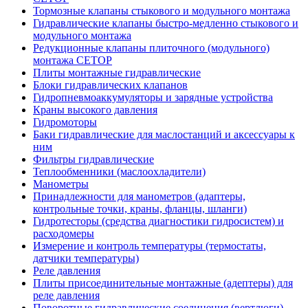
Тормозные клапаны стыкового и модульного монтажа
Гидравлические клапаны быстро-медленно стыкового и
модульного монтажа
Редукционные клапаны плиточного (модульного)
монтажа CETOP
Плиты монтажные гидравлические
Блоки гидравлических клапанов
Гидропневмоаккумуляторы и зарядные устройства
Краны высокого давления
Гидромоторы
Баки гидравлические для маслостанций и аксессуары к
ним
Фильтры гидравлические
Теплообменники (маслоохладители)
Манометры
Принадлежности для манометров (адаптеры,
контрольные точки, краны, фланцы, шланги)
Гидротесторы (средства диагностики гидросистем) и
расходомеры
Измерение и контроль температуры (термостаты,
датчики температуры)
Реле давления
Плиты присоединительные монтажные (адептеры) для
реле давления
Поворотные гидравлические соединения (вертлюги)