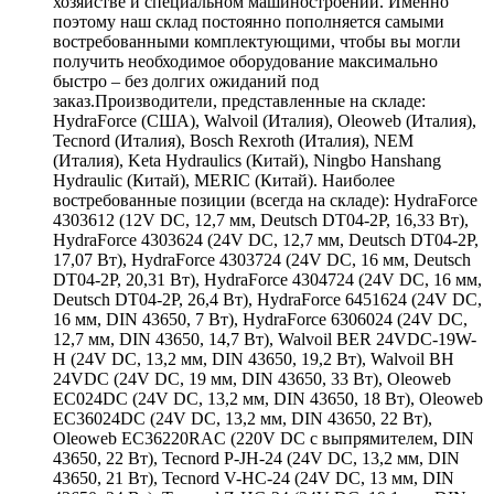
хозяйстве и специальном машиностроении. Именно
поэтому наш склад постоянно пополняется самыми
востребованными комплектующими, чтобы вы могли
получить необходимое оборудование максимально
быстро – без долгих ожиданий под
заказ.Производители, представленные на складе:
HydraForce (США), Walvoil (Италия), Oleoweb (Италия),
Tecnord (Италия), Bosch Rexroth (Италия), NEM
(Италия), Keta Hydraulics (Китай), Ningbo Hanshang
Hydraulic (Китай), MERIC (Китай). Наиболее
востребованные позиции (всегда на складе): HydraForce
4303612 (12V DC, 12,7 мм, Deutsch DT04-2P, 16,33 Вт),
HydraForce 4303624 (24V DC, 12,7 мм, Deutsch DT04-2P,
17,07 Вт), HydraForce 4303724 (24V DC, 16 мм, Deutsch
DT04-2P, 20,31 Вт), HydraForce 4304724 (24V DC, 16 мм,
Deutsch DT04-2P, 26,4 Вт), HydraForce 6451624 (24V DC,
16 мм, DIN 43650, 7 Вт), HydraForce 6306024 (24V DC,
12,7 мм, DIN 43650, 14,7 Вт), Walvoil BER 24VDC-19W-
H (24V DC, 13,2 мм, DIN 43650, 19,2 Вт), Walvoil BH
24VDC (24V DC, 19 мм, DIN 43650, 33 Вт), Oleoweb
EC024DC (24V DC, 13,2 мм, DIN 43650, 18 Вт), Oleoweb
EC36024DC (24V DC, 13,2 мм, DIN 43650, 22 Вт),
Oleoweb EC36220RAC (220V DC с выпрямителем, DIN
43650, 22 Вт), Tecnord P-JH-24 (24V DC, 13,2 мм, DIN
43650, 21 Вт), Tecnord V-HC-24 (24V DC, 13 мм, DIN