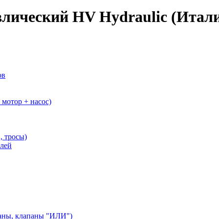
влический HV Hydraulic (Итал
ов
мотор + насос)
, тросы)
елей
аны, клапаны "ИЛИ")