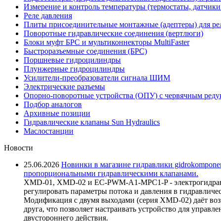
Измерение и контроль температуры (термостаты, датчики
Реле давления
Плиты присоединительные монтажные (адептеры) для ре
Поворотные гидравлические соединения (вертлюги)
Блоки муфт БРС и мультиконнекторы MultiFaster
Быстроразъемные соединения (БРС)
Поршневые гидроцилиндры
Плунжерные гидроцилиндры
Усилители-преобразователи сигнала ШИМ
Электрические разъемы
Опорно-поворотные устройства (ОПУ) с червячным реду
Подбор аналогов
Архивные позиции
Гидравлические клапаны Sun Hydraulics
Маслостанции
Новости
25.06.2026
Новинки в магазине гидравлики gidrokomponen
пропорциональными гидравлическими клапанами.
XMD-01, XMD-02 и EC-PWM-A1-MPC1-P - электрогидравл
регулировать параметры потока и давления в гидравличе
Модификация с двумя выходами (серия XMD-02) даёт возм
друга, что позволяет настраивать устройство для управ
двустороннего действия.