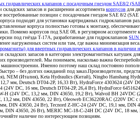
ых гидравлических клапанов с посадочным гнездом SAE8/2 (SAE
 складских запасов и расширении ассортимента
корпусов
для дв
е востребованные позиции с посадочным гнездом SAE 8/2 (SAE 0
корпуса подходят для установки картриджных гидроклапанов ра
дставленные корпуса полностью готовы к монтажу, обеспечиваю
ки. Помимо корпусов под SAE 08, в регулярном ассортименте к
ерсии под гнёзда T-17A, разработанные для гидроклапанов
SUN 
 менее нагруженных систем или там, где важна минимизация веса
ромагниты) для ввертных гидравлических клапанов в наличии н
и складских запасов в категории электромагнитных катушек для
ких производителей. Мы понимаем, насколько важна бесперебой
ном машиностроении. Именно поэтому наш склад постоянно поп
ыстро – без долгих ожиданий под заказ.Производители, представ
ия), NEM (Италия), Keta Hydraulics (Китай), Ningbo Hanshang Hy
12,7 мм, Deutsch DT04-2P, 16,33 Вт), HydraForce 4303624 (24V DC
24 (24V DC, 16 мм, Deutsch DT04-2P, 26,4 Вт), HydraForce 645162
9W-H (24V DC, 13,2 мм, DIN 43650, 19,2 Вт), Walvoil BH 24VDC 
, 13,2 мм, DIN 43650, 22 Вт), Oleoweb EC36220RAC (220V DC с в
 мм, DIN 43650, 24 Вт), Tecnord Z-HC-24 (24V DC, 19,1 мм, DIN 
 мм, DIN 43650, 26 Вт), MERIC MC-18-C-24H DC (24V DC, 18 мм,
уточняйте наличие по интересующим позициям.