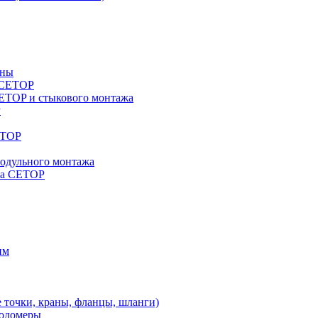
аны
a CETOP
ETOP и стыкового монтажа
P
ETOP
модульного монтажа
жа CETOP
им
 точки, краны, фланцы, шланги)
ходомеры