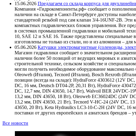
15.06.2026
Предлагаем со склада корпуса для двухлинейн
Компания «Гидрокомпоненты.рф» сообщает о пополнении
наличии на складе в Санкт-Петербурге доступны наиболе
стандартной резьбой под сам клапан 3/4-16UNF-2B. Эти 
компактных гидравлических блоков управления. Все пре
в системах промышленной гидравлики и мобильной техни
10, SAE 12 и SAE 16. Также представлены специальные в
изготовлены не только из стали, но и из алюминия – для
05.06.2026
Катушки электромагнитные (соленоиды, элект
Магазин гидравлики сообщает о значительном расширени
наличии более 50 позиций от ведущих мировых и азиатс
строительной технике, сельском хозяйстве и специаль
могли получить необходимое оборудование максимально б
Oleoweb (Италия), Tecnord (Италия), Bosch Rexroth (Итал
позиции (всегда на складе): HydraForce 4303612 (12V DC, 
DC, 16 мм, Deutsch DT04-2P, 20,31 Вт), HydraForce 43047
DC, 12,7 мм, DIN 43650, 14,7 Вт), Walvoil BER 24VDC-1
13,2 мм, DIN 43650, 18 Вт), Oleoweb EC36024DC (24V DC
13,2 мм, DIN 43650, 21 Вт), Tecnord V-HC-24 (24V DC, 13
43650, 20 Вт), Keta Hydraulics LC3-10-C-2H (24V DC, 16
поставки от других европейских и азиатских брендов – 
Все новости