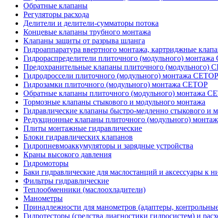
Обратные клапаны
Регуляторы расхода
Делители и делители-сумматоры потока
Концевые клапаны трубного монтажа
Клапаны защиты от разрыва шланга
Гидроаппаратура ввертного монтажа, картриджные клап
Гидрораспределители плиточного (модульного) монтаж
Предохранительные клапаны плиточного (модульного) C
Гидродроссели плиточного (модульного) монтажа CETO
Гидрозамки плиточного (модульного) монтажа CETOP
Обратные клапаны плиточного (модульного) монтажа C
Тормозные клапаны стыкового и модульного монтажа
Гидравлические клапаны быстро-медленно стыкового и 
Редукционные клапаны плиточного (модульного) монта
Плиты монтажные гидравлические
Блоки гидравлических клапанов
Гидропневмоаккумуляторы и зарядные устройства
Краны высокого давления
Гидромоторы
Баки гидравлические для маслостанций и аксессуары к н
Фильтры гидравлические
Теплообменники (маслоохладители)
Манометры
Принадлежности для манометров (адаптеры, контрольные
Гидротесторы (средства диагностики гидросистем) и рас