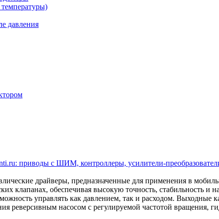
 температуры)
ле давления
ктором
ti.ru: приводы с ШИМ, контроллеры, усилители-преобразователи
ические драйверы, предназначенные для применения в мобил
ских клапанах, обеспечивая высокую точность, стабильность и 
ожность управлять как давлением, так и расходом. Выходные кан
ления реверсивным насосом с регулируемой частотой вращения,