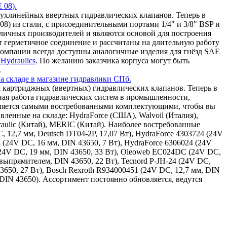
 08).
ухлинейных ввертных гидравлических клапанов. Теперь в
8) из стали, с присоединительными портами 1/4" и 3/8" BSP и
зличных производителей и являются основой для построения
т герметичное соединение и рассчитаны на длительную работу
омпании всегда доступны аналогичные изделия для гнёзд SAE
Hydraulics
. По желанию заказчика корпуса могут быть
.
а складе в магазине гидравлики СПб.
 картриджных (ввертных) гидравлических клапанов. Теперь в
ная работа гидравлических систем в промышленности,
олняется самыми востребованными комплектующими, чтобы вы
ленные на складе: HydraForce (США), Walvoil (Италия),
draulic (Китай), MERIC (Китай). Наиболее востребованные
, 12,7 мм, Deutsch DT04-2P, 17,07 Вт), HydraForce 4303724 (24V
4 (24V DC, 16 мм, DIN 43650, 7 Вт), HydraForce 6306024 (24V
(24V DC, 19 мм, DIN 43650, 33 Вт), Oleoweb EC024DC (24V DC,
ыпрямителем, DIN 43650, 22 Вт), Tecnord P-JH-24 (24V DC,
43650, 27 Вт), Bosch Rexroth R934000451 (24V DC, 12,7 мм, DIN
 DIN 43650). Ассортимент постоянно обновляется, ведутся