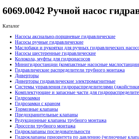
6069.0042 Ручной насос гидра
Каталог
Насосы аксиально-поршневые гидравлические
Насосы ручные гидравлические
Маслобаки и рукоятки для ручных гидравлических насос
Насосы шестеренные гидравлические
Колокола, муфты для гидронасосов
Минигидростанции (компактные насосные маслостанции 
Гидравлические распределители трубного монтажа
Диверторы
Диверторы гидравлические электромагнитные
Системы управления гидрораспределителями (джойстики
Комплектующие и запасные части для гидрораспределит
Гидрозамки
Гидрозамки с краном
Тормозные клапаны
Предохранительные клапаны
Редукционные клапаны трубного монтажа
Дроссели трубного монтажа
Гидроклапаны последовательности
Гидроклапаны приоритета по давлению (челночные клап