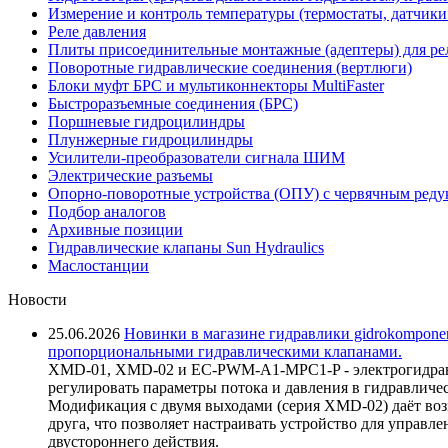
Измерение и контроль температуры (термостаты, датчики
Реле давления
Плиты присоединительные монтажные (адептеры) для ре
Поворотные гидравлические соединения (вертлюги)
Блоки муфт БРС и мультиконнекторы MultiFaster
Быстроразъемные соединения (БРС)
Поршневые гидроцилиндры
Плунжерные гидроцилиндры
Усилители-преобразователи сигнала ШИМ
Электрические разъемы
Опорно-поворотные устройства (ОПУ) с червячным реду
Подбор аналогов
Архивные позиции
Гидравлические клапаны Sun Hydraulics
Маслостанции
Новости
25.06.2026
Новинки в магазине гидравлики gidrokomponen
пропорциональными гидравлическими клапанами.
XMD-01, XMD-02 и EC-PWM-A1-MPC1-P - электрогидравл
регулировать параметры потока и давления в гидравличе
Модификация с двумя выходами (серия XMD-02) даёт возм
друга, что позволяет настраивать устройство для управ
двустороннего действия.