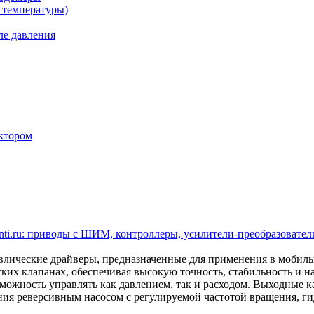
 температуры)
ле давления
ктором
ti.ru: приводы с ШИМ, контроллеры, усилители-преобразователи
ические драйверы, предназначенные для применения в мобил
ских клапанах, обеспечивая высокую точность, стабильность и 
ожность управлять как давлением, так и расходом. Выходные кан
ления реверсивным насосом с регулируемой частотой вращения,