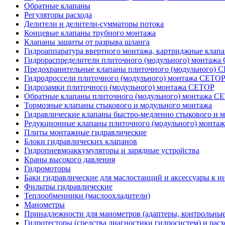
Обратные клапаны
Регуляторы расхода
Делители и делители-сумматоры потока
Концевые клапаны трубного монтажа
Клапаны защиты от разрыва шланга
Гидроаппаратура ввертного монтажа, картриджные клап
Гидрораспределители плиточного (модульного) монтаж
Предохранительные клапаны плиточного (модульного) C
Гидродроссели плиточного (модульного) монтажа CETO
Гидрозамки плиточного (модульного) монтажа CETOP
Обратные клапаны плиточного (модульного) монтажа C
Тормозные клапаны стыкового и модульного монтажа
Гидравлические клапаны быстро-медленно стыкового и 
Редукционные клапаны плиточного (модульного) монта
Плиты монтажные гидравлические
Блоки гидравлических клапанов
Гидропневмоаккумуляторы и зарядные устройства
Краны высокого давления
Гидромоторы
Баки гидравлические для маслостанций и аксессуары к н
Фильтры гидравлические
Теплообменники (маслоохладители)
Манометры
Принадлежности для манометров (адаптеры, контрольные
Гидротесторы (средства диагностики гидросистем) и рас