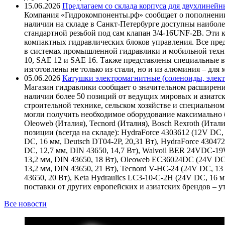
15.06.2026
Предлагаем со склада корпуса для двухлинейн
Компания «Гидрокомпоненты.рф» сообщает о пополнении
наличии на складе в Санкт-Петербурге доступны наиболе
стандартной резьбой под сам клапан 3/4-16UNF-2B. Эти 
компактных гидравлических блоков управления. Все пре
в системах промышленной гидравлики и мобильной техни
10, SAE 12 и SAE 16. Также представлены специальные в
изготовлены не только из стали, но и из алюминия – для
05.06.2026
Катушки электромагнитные (соленоиды, элект
Магазин гидравлики сообщает о значительном расширени
наличии более 50 позиций от ведущих мировых и азиатс
строительной технике, сельском хозяйстве и специаль
могли получить необходимое оборудование максимально б
Oleoweb (Италия), Tecnord (Италия), Bosch Rexroth (Итал
позиции (всегда на складе): HydraForce 4303612 (12V DC, 
DC, 16 мм, Deutsch DT04-2P, 20,31 Вт), HydraForce 43047
DC, 12,7 мм, DIN 43650, 14,7 Вт), Walvoil BER 24VDC-1
13,2 мм, DIN 43650, 18 Вт), Oleoweb EC36024DC (24V DC
13,2 мм, DIN 43650, 21 Вт), Tecnord V-HC-24 (24V DC, 13
43650, 20 Вт), Keta Hydraulics LC3-10-C-2H (24V DC, 16
поставки от других европейских и азиатских брендов – 
Все новости