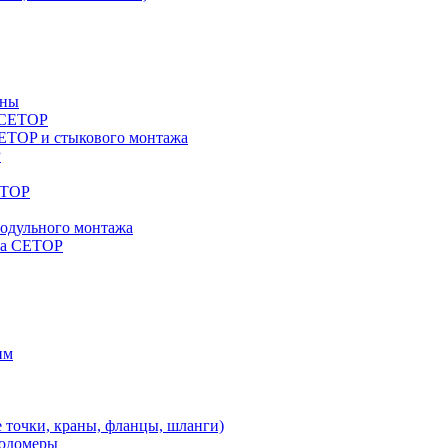
аны
a CETOP
ETOP и стыкового монтажа
P
ETOP
модульного монтажа
жа CETOP
им
 точки, краны, фланцы, шланги)
ходомеры