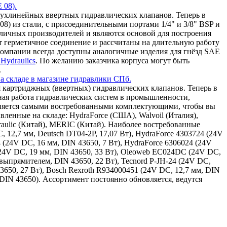
 08).
ухлинейных ввертных гидравлических клапанов. Теперь в
8) из стали, с присоединительными портами 1/4" и 3/8" BSP и
зличных производителей и являются основой для построения
т герметичное соединение и рассчитаны на длительную работу
омпании всегда доступны аналогичные изделия для гнёзд SAE
Hydraulics
. По желанию заказчика корпуса могут быть
.
а складе в магазине гидравлики СПб.
 картриджных (ввертных) гидравлических клапанов. Теперь в
ная работа гидравлических систем в промышленности,
олняется самыми востребованными комплектующими, чтобы вы
ленные на складе: HydraForce (США), Walvoil (Италия),
draulic (Китай), MERIC (Китай). Наиболее востребованные
, 12,7 мм, Deutsch DT04-2P, 17,07 Вт), HydraForce 4303724 (24V
4 (24V DC, 16 мм, DIN 43650, 7 Вт), HydraForce 6306024 (24V
(24V DC, 19 мм, DIN 43650, 33 Вт), Oleoweb EC024DC (24V DC,
ыпрямителем, DIN 43650, 22 Вт), Tecnord P-JH-24 (24V DC,
43650, 27 Вт), Bosch Rexroth R934000451 (24V DC, 12,7 мм, DIN
 DIN 43650). Ассортимент постоянно обновляется, ведутся