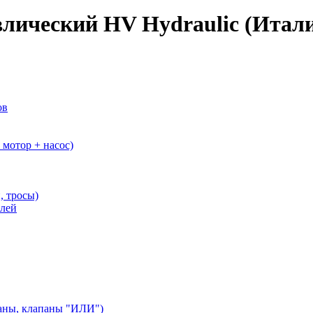
влический HV Hydraulic (Итал
ов
мотор + насос)
, тросы)
елей
аны, клапаны "ИЛИ")