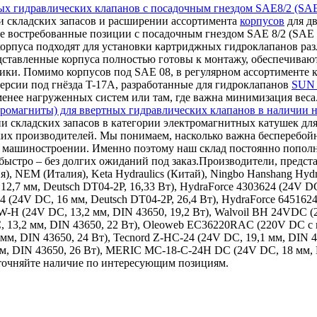
ых гидравлических клапанов с посадочным гнездом SAE8/2 (SAE
 складских запасов и расширении ассортимента
корпусов
для дв
е востребованные позиции с посадочным гнездом SAE 8/2 (SAE 0
корпуса подходят для установки картриджных гидроклапанов ра
дставленные корпуса полностью готовы к монтажу, обеспечиваю
ки. Помимо корпусов под SAE 08, в регулярном ассортименте к
ерсии под гнёзда T-17A, разработанные для гидроклапанов
SUN 
 менее нагруженных систем или там, где важна минимизация веса
ромагниты) для ввертных гидравлических клапанов в наличии н
и складских запасов в категории электромагнитных катушек для
ких производителей. Мы понимаем, насколько важна бесперебой
ном машиностроении. Именно поэтому наш склад постоянно поп
ыстро – без долгих ожиданий под заказ.Производители, представ
ия), NEM (Италия), Keta Hydraulics (Китай), Ningbo Hanshang Hy
12,7 мм, Deutsch DT04-2P, 16,33 Вт), HydraForce 4303624 (24V DC
24 (24V DC, 16 мм, Deutsch DT04-2P, 26,4 Вт), HydraForce 645162
9W-H (24V DC, 13,2 мм, DIN 43650, 19,2 Вт), Walvoil BH 24VDC 
, 13,2 мм, DIN 43650, 22 Вт), Oleoweb EC36220RAC (220V DC с в
 мм, DIN 43650, 24 Вт), Tecnord Z-HC-24 (24V DC, 19,1 мм, DIN 
 мм, DIN 43650, 26 Вт), MERIC MC-18-C-24H DC (24V DC, 18 мм,
уточняйте наличие по интересующим позициям.