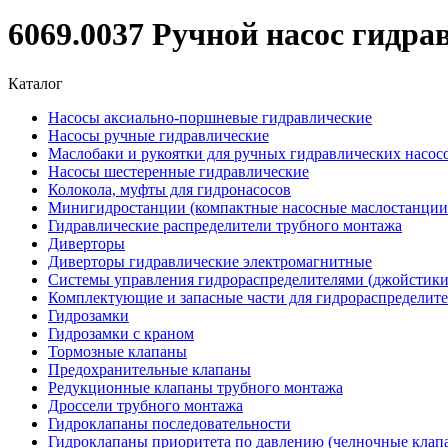
6069.0037 Ручной насос гидра
Каталог
Насосы аксиально-поршневые гидравлические
Насосы ручные гидравлические
Маслобаки и рукоятки для ручных гидравлических насос
Насосы шестеренные гидравлические
Колокола, муфты для гидронасосов
Минигидростанции (компактные насосные маслостанции 
Гидравлические распределители трубного монтажа
Диверторы
Диверторы гидравлические электромагнитные
Системы управления гидрораспределителями (джойстики
Комплектующие и запасные части для гидрораспределит
Гидрозамки
Гидрозамки с краном
Тормозные клапаны
Предохранительные клапаны
Редукционные клапаны трубного монтажа
Дроссели трубного монтажа
Гидроклапаны последовательности
Гидроклапаны приоритета по давлению (челночные клап