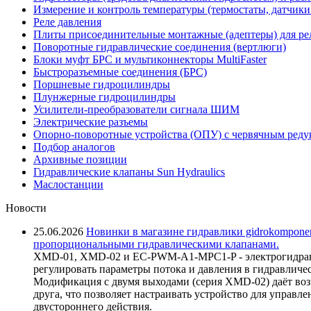
Измерение и контроль температуры (термостаты, датчики
Реле давления
Плиты присоединительные монтажные (адептеры) для ре
Поворотные гидравлические соединения (вертлюги)
Блоки муфт БРС и мультиконнекторы MultiFaster
Быстроразъемные соединения (БРС)
Поршневые гидроцилиндры
Плунжерные гидроцилиндры
Усилители-преобразователи сигнала ШИМ
Электрические разъемы
Опорно-поворотные устройства (ОПУ) с червячным реду
Подбор аналогов
Архивные позиции
Гидравлические клапаны Sun Hydraulics
Маслостанции
Новости
25.06.2026
Новинки в магазине гидравлики gidrokomponen
пропорциональными гидравлическими клапанами.
XMD-01, XMD-02 и EC-PWM-A1-MPC1-P - электрогидравл
регулировать параметры потока и давления в гидравличе
Модификация с двумя выходами (серия XMD-02) даёт возм
друга, что позволяет настраивать устройство для управ
двустороннего действия.