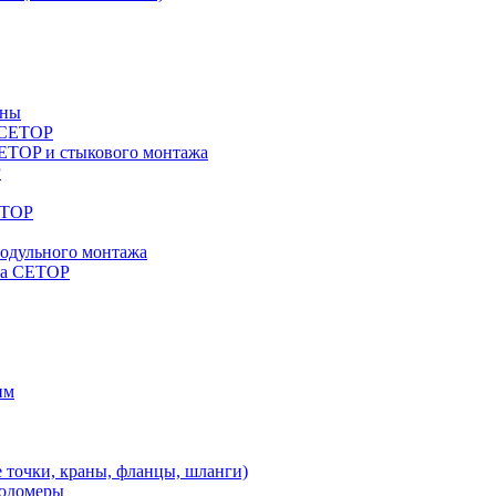
аны
a CETOP
ETOP и стыкового монтажа
P
ETOP
модульного монтажа
жа CETOP
им
 точки, краны, фланцы, шланги)
ходомеры