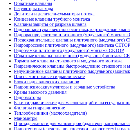
Обратные клапаны
Регуляторы расхода
Делители и делители-сумматоры потока
Концевые клапаны трубного монтажа
Клапаны защиты от разрыва шланга
Гидроаппаратура ввертного монтажа, картриджные клап
Гидрораспределители плиточного (модульного) монтаж
Предохранительные клапаны плиточного (модульного) C
Гидродроссели плиточного (модульного) монтажа CETO
Гидрозамки плиточного (модульного) монтажа CETOP
Обратные клапаны плиточного (модульного) монтажа C
Тормозные клапаны стыкового и модульного монтажа
Гидравлические клапаны быстро-медленно стыкового и 
Редукционные клапаны плиточного (модульного) монта
Плиты монтажные гидравлические
Блоки гидравлических клапанов
Гидропневмоаккумуляторы и зарядные устройства
Краны высокого давления
Гидромоторы
Баки гидравлические для маслостанций и аксессуары к н
Фильтры гидравлические
Теплообменники (маслоохладители)
Манометры
Принадлежности для манометров (адаптеры, контрольные
Гидротесторы (средства диагностики гидросистем) и рас