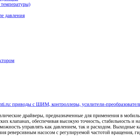
 температуры)
ле давления
ктором
ti.ru: приводы с ШИМ, контроллеры, усилители-преобразователи
ические драйверы, предназначенные для применения в мобил
ских клапанах, обеспечивая высокую точность, стабильность и 
ожность управлять как давлением, так и расходом. Выходные кан
ления реверсивным насосом с регулируемой частотой вращения,