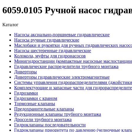
6059.0105 Ручной насос гидра
Каталог
Насосы аксиально-поршневые гидравлические
Насосы ручные гидравлические
Маслобаки и рукоятки для ручных гидравлических насос
Насосы шестеренные гидравлические
Колокола, муфты для гидронасосов
Минигидростанции (компактные насосные маслостанции 
Гидравлические распределители трубного монтажа
Диверторы
Диверторы гидравлические электромагнитные
Системы управления гидрораспределителями (джойстики
Комплектующие и запасные части для гидрораспределит
Гидрозамки
Гидрозамки с краном
Тормозные клапаны
Предохранительные клапаны
Редукционные клапаны трубного монтажа
Дроссели трубного монтажа
Гидроклапаны последовательности
Гидроклапаны приоритета по давлению (челночные клап