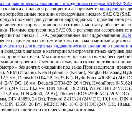
ых гидравлических клапанов с посадочным гнездом SAE8/2 (SAE
 складских запасов и расширении ассортимента
корпусов
для дв
е востребованные позиции с посадочным гнездом SAE 8/2 (SAE 0
корпуса подходят для установки картриджных гидроклапанов ра
дставленные корпуса полностью готовы к монтажу, обеспечиваю
ки. Помимо корпусов под SAE 08, в регулярном ассортименте к
ерсии под гнёзда T-17A, разработанные для гидроклапанов
SUN 
 менее нагруженных систем или там, где важна минимизация веса
ромагниты) для ввертных гидравлических клапанов в наличии н
и складских запасов в категории электромагнитных катушек для
ких производителей. Мы понимаем, насколько важна бесперебой
ном машиностроении. Именно поэтому наш склад постоянно поп
ыстро – без долгих ожиданий под заказ.Производители, представ
ия), NEM (Италия), Keta Hydraulics (Китай), Ningbo Hanshang Hy
12,7 мм, Deutsch DT04-2P, 16,33 Вт), HydraForce 4303624 (24V DC
24 (24V DC, 16 мм, Deutsch DT04-2P, 26,4 Вт), HydraForce 645162
9W-H (24V DC, 13,2 мм, DIN 43650, 19,2 Вт), Walvoil BH 24VDC 
, 13,2 мм, DIN 43650, 22 Вт), Oleoweb EC36220RAC (220V DC с в
 мм, DIN 43650, 24 Вт), Tecnord Z-HC-24 (24V DC, 19,1 мм, DIN 
 мм, DIN 43650, 26 Вт), MERIC MC-18-C-24H DC (24V DC, 18 мм,
уточняйте наличие по интересующим позициям.