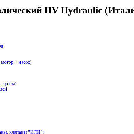
влический HV Hydraulic (Итал
ов
мотор + насос)
, тросы)
елей
аны, клапаны "ИЛИ")