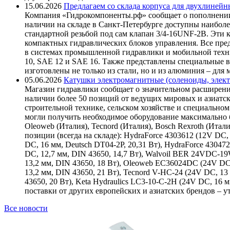
15.06.2026
Предлагаем со склада корпуса для двухлинейн
Компания «Гидрокомпоненты.рф» сообщает о пополнении
наличии на складе в Санкт-Петербурге доступны наиболе
стандартной резьбой под сам клапан 3/4-16UNF-2B. Эти 
компактных гидравлических блоков управления. Все пре
в системах промышленной гидравлики и мобильной техни
10, SAE 12 и SAE 16. Также представлены специальные в
изготовлены не только из стали, но и из алюминия – для
05.06.2026
Катушки электромагнитные (соленоиды, элект
Магазин гидравлики сообщает о значительном расширени
наличии более 50 позиций от ведущих мировых и азиатс
строительной технике, сельском хозяйстве и специаль
могли получить необходимое оборудование максимально б
Oleoweb (Италия), Tecnord (Италия), Bosch Rexroth (Итал
позиции (всегда на складе): HydraForce 4303612 (12V DC, 
DC, 16 мм, Deutsch DT04-2P, 20,31 Вт), HydraForce 43047
DC, 12,7 мм, DIN 43650, 14,7 Вт), Walvoil BER 24VDC-1
13,2 мм, DIN 43650, 18 Вт), Oleoweb EC36024DC (24V DC
13,2 мм, DIN 43650, 21 Вт), Tecnord V-HC-24 (24V DC, 13
43650, 20 Вт), Keta Hydraulics LC3-10-C-2H (24V DC, 16
поставки от других европейских и азиатских брендов – 
Все новости