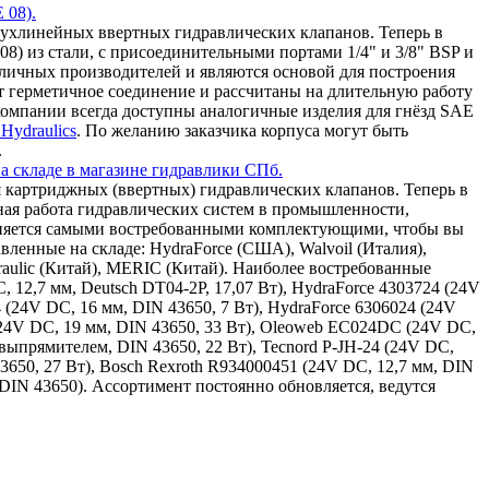
 08).
ухлинейных ввертных гидравлических клапанов. Теперь в
8) из стали, с присоединительными портами 1/4" и 3/8" BSP и
зличных производителей и являются основой для построения
т герметичное соединение и рассчитаны на длительную работу
омпании всегда доступны аналогичные изделия для гнёзд SAE
Hydraulics
. По желанию заказчика корпуса могут быть
.
а складе в магазине гидравлики СПб.
 картриджных (ввертных) гидравлических клапанов. Теперь в
ная работа гидравлических систем в промышленности,
олняется самыми востребованными комплектующими, чтобы вы
ленные на складе: HydraForce (США), Walvoil (Италия),
draulic (Китай), MERIC (Китай). Наиболее востребованные
, 12,7 мм, Deutsch DT04-2P, 17,07 Вт), HydraForce 4303724 (24V
4 (24V DC, 16 мм, DIN 43650, 7 Вт), HydraForce 6306024 (24V
(24V DC, 19 мм, DIN 43650, 33 Вт), Oleoweb EC024DC (24V DC,
ыпрямителем, DIN 43650, 22 Вт), Tecnord P-JH-24 (24V DC,
43650, 27 Вт), Bosch Rexroth R934000451 (24V DC, 12,7 мм, DIN
 DIN 43650). Ассортимент постоянно обновляется, ведутся