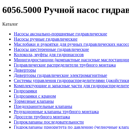
6056.5000 Ручной насос гидра
Каталог
Насосы аксиально-поршневые гидравлические
Насосы ручные гидравлические
Маслобаки и рукоятки для ручных гидравлических насос
Насосы шестеренные гидравлические
Колокола, муфты для гидронасосов
Минигидростанции (компактные насосные маслостанции 
Гидравлические распределители трубного монтажа
Диверторы
Диверторы гидравлические электромагнитные
Системы управления гидрораспределителями (джойстики
Комплектующие и запасные части для гидрораспределит
Гидрозамки
Гидрозамки с краном
Тормозные клапаны
Предохранительные клапаны
Редукционные клапаны трубного монтажа
Дроссели трубного монтажа
Гидроклапаны последовательности
Гидроклапаны приоритета по давлению (челночные клап