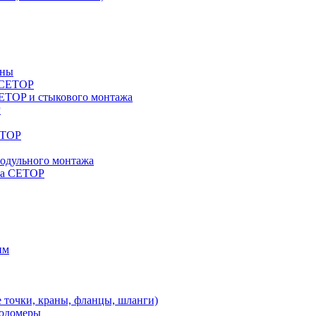
аны
a CETOP
ETOP и стыкового монтажа
P
ETOP
модульного монтажа
жа CETOP
им
 точки, краны, фланцы, шланги)
ходомеры