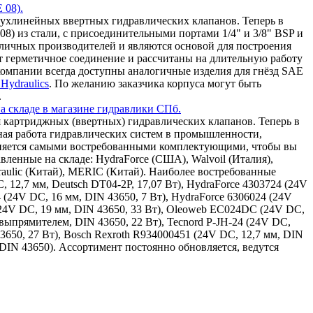
 08).
ухлинейных ввертных гидравлических клапанов. Теперь в
8) из стали, с присоединительными портами 1/4" и 3/8" BSP и
зличных производителей и являются основой для построения
т герметичное соединение и рассчитаны на длительную работу
омпании всегда доступны аналогичные изделия для гнёзд SAE
Hydraulics
. По желанию заказчика корпуса могут быть
.
а складе в магазине гидравлики СПб.
 картриджных (ввертных) гидравлических клапанов. Теперь в
ная работа гидравлических систем в промышленности,
олняется самыми востребованными комплектующими, чтобы вы
ленные на складе: HydraForce (США), Walvoil (Италия),
draulic (Китай), MERIC (Китай). Наиболее востребованные
, 12,7 мм, Deutsch DT04-2P, 17,07 Вт), HydraForce 4303724 (24V
4 (24V DC, 16 мм, DIN 43650, 7 Вт), HydraForce 6306024 (24V
(24V DC, 19 мм, DIN 43650, 33 Вт), Oleoweb EC024DC (24V DC,
ыпрямителем, DIN 43650, 22 Вт), Tecnord P-JH-24 (24V DC,
43650, 27 Вт), Bosch Rexroth R934000451 (24V DC, 12,7 мм, DIN
 DIN 43650). Ассортимент постоянно обновляется, ведутся