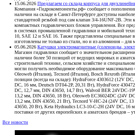
15.06.2026
Предлагаем со склада корпуса для двухлинейн
Компания «Гидрокомпоненты.рф» сообщает о пополнении
наличии на складе в Санкт-Петербурге доступны наиболе
стандартной резьбой под сам клапан 3/4-16UNF-2B. Эти 
компактных гидравлических блоков управления. Все пре
в системах промышленной гидравлики и мобильной техни
10, SAE 12 и SAE 16. Также представлены специальные в
изготовлены не только из стали, но и из алюминия – для
05.06.2026
Катушки электромагнитные (соленоиды, элект
Магазин гидравлики сообщает о значительном расширени
наличии более 50 позиций от ведущих мировых и азиатс
строительной технике, сельском хозяйстве и специаль
могли получить необходимое оборудование максимально б
Oleoweb (Италия), Tecnord (Италия), Bosch Rexroth (Итал
позиции (всегда на складе): HydraForce 4303612 (12V DC, 
DC, 16 мм, Deutsch DT04-2P, 20,31 Вт), HydraForce 43047
DC, 12,7 мм, DIN 43650, 14,7 Вт), Walvoil BER 24VDC-1
13,2 мм, DIN 43650, 18 Вт), Oleoweb EC36024DC (24V DC
13,2 мм, DIN 43650, 21 Вт), Tecnord V-HC-24 (24V DC, 13
43650, 20 Вт), Keta Hydraulics LC3-10-C-2H (24V DC, 16
поставки от других европейских и азиатских брендов – 
Все новости