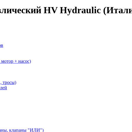
влический HV Hydraulic (Итал
ов
мотор + насос)
, тросы)
елей
аны, клапаны "ИЛИ")