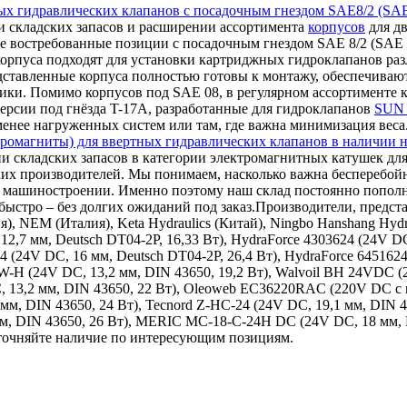
ых гидравлических клапанов с посадочным гнездом SAE8/2 (SAE
 складских запасов и расширении ассортимента
корпусов
для дв
е востребованные позиции с посадочным гнездом SAE 8/2 (SAE 0
корпуса подходят для установки картриджных гидроклапанов ра
дставленные корпуса полностью готовы к монтажу, обеспечиваю
ки. Помимо корпусов под SAE 08, в регулярном ассортименте к
ерсии под гнёзда T-17A, разработанные для гидроклапанов
SUN 
 менее нагруженных систем или там, где важна минимизация веса
ромагниты) для ввертных гидравлических клапанов в наличии н
и складских запасов в категории электромагнитных катушек для
ких производителей. Мы понимаем, насколько важна бесперебой
ном машиностроении. Именно поэтому наш склад постоянно поп
ыстро – без долгих ожиданий под заказ.Производители, представ
ия), NEM (Италия), Keta Hydraulics (Китай), Ningbo Hanshang Hy
12,7 мм, Deutsch DT04-2P, 16,33 Вт), HydraForce 4303624 (24V DC
24 (24V DC, 16 мм, Deutsch DT04-2P, 26,4 Вт), HydraForce 645162
9W-H (24V DC, 13,2 мм, DIN 43650, 19,2 Вт), Walvoil BH 24VDC 
, 13,2 мм, DIN 43650, 22 Вт), Oleoweb EC36220RAC (220V DC с в
 мм, DIN 43650, 24 Вт), Tecnord Z-HC-24 (24V DC, 19,1 мм, DIN 
 мм, DIN 43650, 26 Вт), MERIC MC-18-C-24H DC (24V DC, 18 мм,
уточняйте наличие по интересующим позициям.