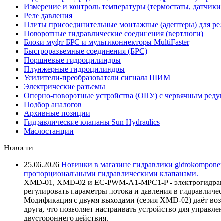
Измерение и контроль температуры (термостаты, датчики
Реле давления
Плиты присоединительные монтажные (адептеры) для ре
Поворотные гидравлические соединения (вертлюги)
Блоки муфт БРС и мультиконнекторы MultiFaster
Быстроразъемные соединения (БРС)
Поршневые гидроцилиндры
Плунжерные гидроцилиндры
Усилители-преобразователи сигнала ШИМ
Электрические разъемы
Опорно-поворотные устройства (ОПУ) с червячным реду
Подбор аналогов
Архивные позиции
Гидравлические клапаны Sun Hydraulics
Маслостанции
Новости
25.06.2026
Новинки в магазине гидравлики gidrokomponen
пропорциональными гидравлическими клапанами.
XMD-01, XMD-02 и EC-PWM-A1-MPC1-P - электрогидравл
регулировать параметры потока и давления в гидравличе
Модификация с двумя выходами (серия XMD-02) даёт возм
друга, что позволяет настраивать устройство для управ
двустороннего действия.