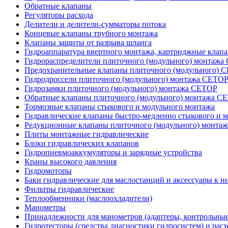
Обратные клапаны
Регуляторы расхода
Делители и делители-сумматоры потока
Концевые клапаны трубного монтажа
Клапаны защиты от разрыва шланга
Гидроаппаратура ввертного монтажа, картриджные клап
Гидрораспределители плиточного (модульного) монтаж
Предохранительные клапаны плиточного (модульного) C
Гидродроссели плиточного (модульного) монтажа CETO
Гидрозамки плиточного (модульного) монтажа CETOP
Обратные клапаны плиточного (модульного) монтажа C
Тормозные клапаны стыкового и модульного монтажа
Гидравлические клапаны быстро-медленно стыкового и 
Редукционные клапаны плиточного (модульного) монта
Плиты монтажные гидравлические
Блоки гидравлических клапанов
Гидропневмоаккумуляторы и зарядные устройства
Краны высокого давления
Гидромоторы
Баки гидравлические для маслостанций и аксессуары к н
Фильтры гидравлические
Теплообменники (маслоохладители)
Манометры
Принадлежности для манометров (адаптеры, контрольные
Гидротесторы (средства диагностики гидросистем) и рас