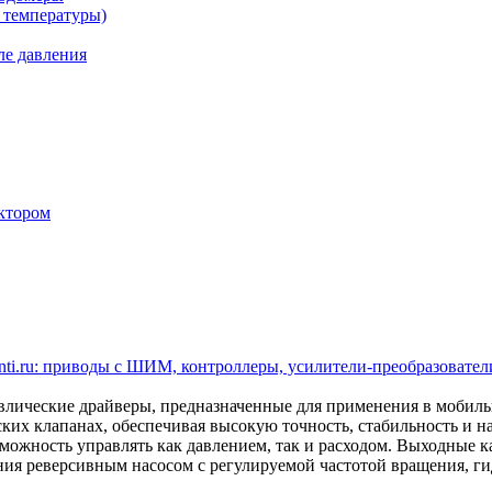
 температуры)
ле давления
ктором
ti.ru: приводы с ШИМ, контроллеры, усилители-преобразователи
ические драйверы, предназначенные для применения в мобил
ских клапанах, обеспечивая высокую точность, стабильность и 
ожность управлять как давлением, так и расходом. Выходные кан
ления реверсивным насосом с регулируемой частотой вращения,