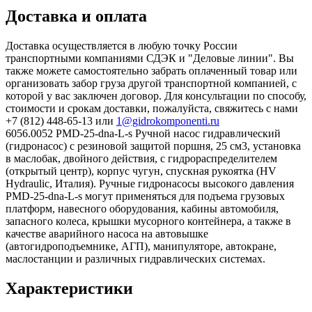
Доставка и оплата
Доставка осуществляется в любую точку России
транспортными компаниями СДЭК и "Деловые линии". Вы
также можете самостоятельно забрать оплаченный товар или
организовать забор груза другой транспортной компанией, с
которой у вас заключен договор. Для консультации по способу,
стоимости и срокам доставки, пожалуйста, свяжитесь с нами
+7 (812) 448-65-13 или
1@gidrokomponenti.ru
6056.0052 PMD-25-dna-L-s Ручной насос гидравлический
(гидронасос) с резиновой защитой поршня, 25 см3, установка
в маслобак, двойного действия, с гидрораспределителем
(открытый центр), корпус чугун, спускная рукоятка (HV
Hydraulic, Италия). Ручные гидронасосы высокого давления
PMD-25-dna-L-s могут применяться для подъема грузовых
платформ, навесного оборудования, кабины автомобиля,
запасного колеса, крышки мусорного контейнера, а также в
качестве аварийного насоса на автовышке
(автогидроподъемнике, АГП), манипуляторе, автокране,
маслостанции и различных гидравлических системах.
Характеристики