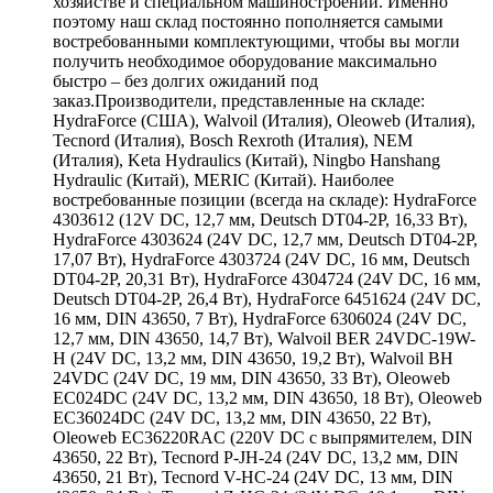
хозяйстве и специальном машиностроении. Именно
поэтому наш склад постоянно пополняется самыми
востребованными комплектующими, чтобы вы могли
получить необходимое оборудование максимально
быстро – без долгих ожиданий под
заказ.Производители, представленные на складе:
HydraForce (США), Walvoil (Италия), Oleoweb (Италия),
Tecnord (Италия), Bosch Rexroth (Италия), NEM
(Италия), Keta Hydraulics (Китай), Ningbo Hanshang
Hydraulic (Китай), MERIC (Китай). Наиболее
востребованные позиции (всегда на складе): HydraForce
4303612 (12V DC, 12,7 мм, Deutsch DT04-2P, 16,33 Вт),
HydraForce 4303624 (24V DC, 12,7 мм, Deutsch DT04-2P,
17,07 Вт), HydraForce 4303724 (24V DC, 16 мм, Deutsch
DT04-2P, 20,31 Вт), HydraForce 4304724 (24V DC, 16 мм,
Deutsch DT04-2P, 26,4 Вт), HydraForce 6451624 (24V DC,
16 мм, DIN 43650, 7 Вт), HydraForce 6306024 (24V DC,
12,7 мм, DIN 43650, 14,7 Вт), Walvoil BER 24VDC-19W-
H (24V DC, 13,2 мм, DIN 43650, 19,2 Вт), Walvoil BH
24VDC (24V DC, 19 мм, DIN 43650, 33 Вт), Oleoweb
EC024DC (24V DC, 13,2 мм, DIN 43650, 18 Вт), Oleoweb
EC36024DC (24V DC, 13,2 мм, DIN 43650, 22 Вт),
Oleoweb EC36220RAC (220V DC с выпрямителем, DIN
43650, 22 Вт), Tecnord P-JH-24 (24V DC, 13,2 мм, DIN
43650, 21 Вт), Tecnord V-HC-24 (24V DC, 13 мм, DIN