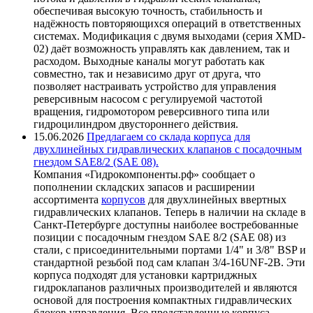
обеспечивая высокую точность, стабильность и
надёжность повторяющихся операций в ответственных
системах. Модификация с двумя выходами (серия XMD-
02) даёт возможность управлять как давлением, так и
расходом. Выходные каналы могут работать как
совместно, так и независимо друг от друга, что
позволяет настраивать устройство для управления
реверсивным насосом с регулируемой частотой
вращения, гидромотором реверсивного типа или
гидроцилиндром двустороннего действия.
15.06.2026
Предлагаем со склада корпуса для
двухлинейных гидравлических клапанов с посадочным
гнездом SAE8/2 (SAE 08).
Компания «Гидрокомпоненты.рф» сообщает о
пополнении складских запасов и расширении
ассортимента
корпусов
для двухлинейных ввертных
гидравлических клапанов. Теперь в наличии на складе в
Санкт-Петербурге доступны наиболее востребованные
позиции с посадочным гнездом SAE 8/2 (SAE 08) из
стали, с присоединительными портами 1/4" и 3/8" BSP и
стандартной резьбой под сам клапан 3/4-16UNF-2B. Эти
корпуса подходят для установки картриджных
гидроклапанов различных производителей и являются
основой для построения компактных гидравлических
блоков управления. Все представленные корпуса