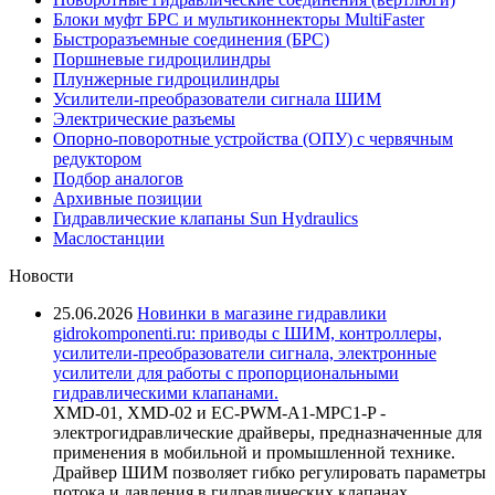
Блоки муфт БРС и мультиконнекторы MultiFaster
Быстроразъемные соединения (БРС)
Поршневые гидроцилиндры
Плунжерные гидроцилиндры
Усилители-преобразователи сигнала ШИМ
Электрические разъемы
Опорно-поворотные устройства (ОПУ) с червячным
редуктором
Подбор аналогов
Архивные позиции
Гидравлические клапаны Sun Hydraulics
Маслостанции
Новости
25.06.2026
Новинки в магазине гидравлики
gidrokomponenti.ru: приводы с ШИМ, контроллеры,
усилители-преобразователи сигнала, электронные
усилители для работы с пропорциональными
гидравлическими клапанами.
XMD-01, XMD-02 и EC-PWM-A1-MPC1-P -
электрогидравлические драйверы, предназначенные для
применения в мобильной и промышленной технике.
Драйвер ШИМ позволяет гибко регулировать параметры
потока и давления в гидравлических клапанах,