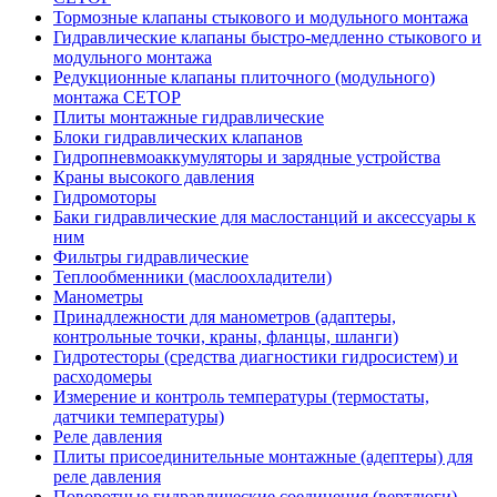
Тормозные клапаны стыкового и модульного монтажа
Гидравлические клапаны быстро-медленно стыкового и
модульного монтажа
Редукционные клапаны плиточного (модульного)
монтажа CETOP
Плиты монтажные гидравлические
Блоки гидравлических клапанов
Гидропневмоаккумуляторы и зарядные устройства
Краны высокого давления
Гидромоторы
Баки гидравлические для маслостанций и аксессуары к
ним
Фильтры гидравлические
Теплообменники (маслоохладители)
Манометры
Принадлежности для манометров (адаптеры,
контрольные точки, краны, фланцы, шланги)
Гидротесторы (средства диагностики гидросистем) и
расходомеры
Измерение и контроль температуры (термостаты,
датчики температуры)
Реле давления
Плиты присоединительные монтажные (адептеры) для
реле давления
Поворотные гидравлические соединения (вертлюги)