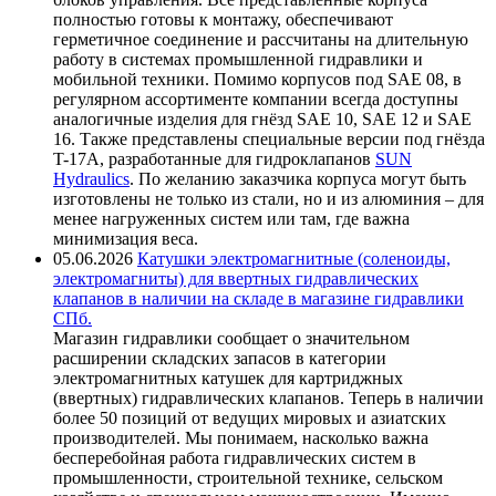
полностью готовы к монтажу, обеспечивают
герметичное соединение и рассчитаны на длительную
работу в системах промышленной гидравлики и
мобильной техники. Помимо корпусов под SAE 08, в
регулярном ассортименте компании всегда доступны
аналогичные изделия для гнёзд SAE 10, SAE 12 и SAE
16. Также представлены специальные версии под гнёзда
T-17A, разработанные для гидроклапанов
SUN
Hydraulics
. По желанию заказчика корпуса могут быть
изготовлены не только из стали, но и из алюминия – для
менее нагруженных систем или там, где важна
минимизация веса.
05.06.2026
Катушки электромагнитные (соленоиды,
электромагниты) для ввертных гидравлических
клапанов в наличии на складе в магазине гидравлики
СПб.
Магазин гидравлики сообщает о значительном
расширении складских запасов в категории
электромагнитных катушек для картриджных
(ввертных) гидравлических клапанов. Теперь в наличии
более 50 позиций от ведущих мировых и азиатских
производителей. Мы понимаем, насколько важна
бесперебойная работа гидравлических систем в
промышленности, строительной технике, сельском