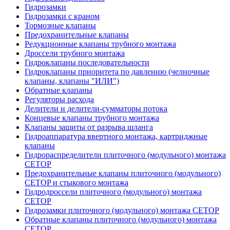
Гидрозамки
Гидрозамки с краном
Тормозные клапаны
Предохранительные клапаны
Редукционные клапаны трубного монтажа
Дроссели трубного монтажа
Гидроклапаны последовательности
Гидроклапаны приоритета по давлению (челночные
клапаны, клапаны "ИЛИ")
Обратные клапаны
Регуляторы расхода
Делители и делители-сумматоры потока
Концевые клапаны трубного монтажа
Клапаны защиты от разрыва шланга
Гидроаппаратура ввертного монтажа, картриджные
клапаны
Гидрораспределители плиточного (модульного) монтажa
CETOP
Предохранительные клапаны плиточного (модульного)
CETOP и стыкового монтажа
Гидродроссели плиточного (модульного) монтажа
CETOP
Гидрозамки плиточного (модульного) монтажа CETOP
Обратные клапаны плиточного (модульного) монтажа
CETOP