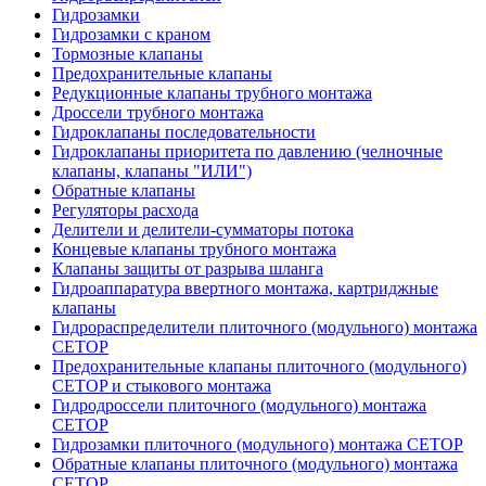
Гидрозамки
Гидрозамки с краном
Тормозные клапаны
Предохранительные клапаны
Редукционные клапаны трубного монтажа
Дроссели трубного монтажа
Гидроклапаны последовательности
Гидроклапаны приоритета по давлению (челночные
клапаны, клапаны "ИЛИ")
Обратные клапаны
Регуляторы расхода
Делители и делители-сумматоры потока
Концевые клапаны трубного монтажа
Клапаны защиты от разрыва шланга
Гидроаппаратура ввертного монтажа, картриджные
клапаны
Гидрораспределители плиточного (модульного) монтажa
CETOP
Предохранительные клапаны плиточного (модульного)
CETOP и стыкового монтажа
Гидродроссели плиточного (модульного) монтажа
CETOP
Гидрозамки плиточного (модульного) монтажа CETOP
Обратные клапаны плиточного (модульного) монтажа
CETOP