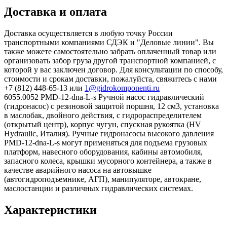
Доставка и оплата
Доставка осуществляется в любую точку России
транспортными компаниями СДЭК и "Деловые линии". Вы
также можете самостоятельно забрать оплаченный товар или
организовать забор груза другой транспортной компанией, с
которой у вас заключен договор. Для консультации по способу,
стоимости и срокам доставки, пожалуйста, свяжитесь с нами
+7 (812) 448-65-13 или
1@gidrokomponenti.ru
6055.0052 PMD-12-dna-L-s Ручной насос гидравлический
(гидронасос) с резиновой защитой поршня, 12 см3, установка
в маслобак, двойного действия, с гидрораспределителем
(открытый центр), корпус чугун, спускная рукоятка (HV
Hydraulic, Италия). Ручные гидронасосы высокого давления
PMD-12-dna-L-s могут применяться для подъема грузовых
платформ, навесного оборудования, кабины автомобиля,
запасного колеса, крышки мусорного контейнера, а также в
качестве аварийного насоса на автовышке
(автогидроподъемнике, АГП), манипуляторе, автокране,
маслостанции и различных гидравлических системах.
Характеристики