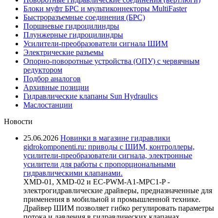
Блоки муфт БРС и мультиконнекторы MultiFaster
Быстроразъемные соединения (БРС)
Поршневые гидроцилиндры
Плунжерные гидроцилиндры
Усилители-преобразователи сигнала ШИМ
Электрические разъемы
Опорно-поворотные устройства (ОПУ) с червячным
редуктором
Подбор аналогов
Архивные позиции
Гидравлические клапаны Sun Hydraulics
Маслостанции
Новости
25.06.2026
Новинки в магазине гидравлики
gidrokomponenti.ru: приводы с ШИМ, контроллеры,
усилители-преобразователи сигнала, электронные
усилители для работы с пропорциональными
гидравлическими клапанами.
XMD-01, XMD-02 и EC-PWM-A1-MPC1-P -
электрогидравлические драйверы, предназначенные для
применения в мобильной и промышленной технике.
Драйвер ШИМ позволяет гибко регулировать параметры
потока и давления в гидравлических клапанах,