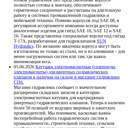
полностью готовы к монтажу, обеспечивают
герметичное соединение и рассчитаны на длительную
работу в системах промышленной гидравлики и
мобильной техники. Помимо корпусов под SAE 08, в
регулярном ассортименте компании всегда доступны
аналогичные изделия для гнёзд SAE 10, SAE 12 и SAE
16. Также представлены специальные версии под гнёзда
T-17A, разработанные для гидроклапанов
SUN
Hydraulics
. По желанию заказчика корпуса могут быть
изготовлены не только из стали, но и из алюминия – для
менее нагруженных систем или там, где важна
минимизация веса.
05.06.2026
Катушки электромагнитные (соленоиды,
электромагниты) для ввертных гидравлических
клапанов в наличии на складе в магазине гидравлики
СПб.
Магазин гидравлики сообщает о значительном
расширении складских запасов в категории
электромагнитных катушек для картриджных
(ввертных) гидравлических клапанов. Теперь в наличии
более 50 позиций от ведущих мировых и азиатских
производителей. Мы понимаем, насколько важна
бесперебойная работа гидравлических систем в
промышленности, строительной технике, сельском