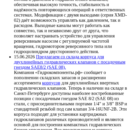
обеспечивая высокую точность, стабильность и
надёжность повторяющихся операций в ответственных
системах. Модификация с двумя выходами (серия XMD-
02) даёт возможность управлять как давлением, так и
расходом. Выходные каналы могут работать как
совместно, так и независимо друг от друга, что
позволяет настраивать устройство для управления
реверсивным насосом с регулируемой частотой
вращения, гидромотором реверсивного типа или
гидроцилиндром двустороннего действия.
15.06.2026
Предлагаем со склада корпуса для
двухлинейных гидравлических клапанов с посадочным
гнездом SAE8/2 (SAE 08).
Компания «Гидрокомпоненты.рф» сообщает о
пополнении складских запасов и расширении
ассортимента
корпусов
для двухлинейных ввертных
гидравлических клапанов. Теперь в наличии на складе в
Санкт-Петербурге доступны наиболее востребованные
позиции с посадочным гнездом SAE 8/2 (SAE 08) из
стали, с присоединительными портами 1/4" и 3/8" BSP и
стандартной резьбой под сам клапан 3/4-16UNF-2B. Эти
корпуса подходят для установки картриджных
гидроклапанов различных производителей и являются
основой для построения компактных гидравлических
блоков управления. Все представленные корпуса