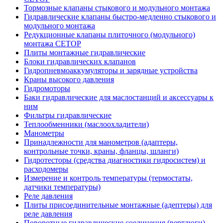
Тормозные клапаны стыкового и модульного монтажа
Гидравлические клапаны быстро-медленно стыкового и
модульного монтажа
Редукционные клапаны плиточного (модульного)
монтажа CETOP
Плиты монтажные гидравлические
Блоки гидравлических клапанов
Гидропневмоаккумуляторы и зарядные устройства
Краны высокого давления
Гидромоторы
Баки гидравлические для маслостанций и аксессуары к
ним
Фильтры гидравлические
Теплообменники (маслоохладители)
Манометры
Принадлежности для манометров (адаптеры,
контрольные точки, краны, фланцы, шланги)
Гидротесторы (средства диагностики гидросистем) и
расходомеры
Измерение и контроль температуры (термостаты,
датчики температуры)
Реле давления
Плиты присоединительные монтажные (адептеры) для
реле давления
Поворотные гидравлические соединения (вертлюги)