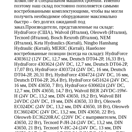
хозяйстве и специальном машиностроении. Именно
поэтому наш склад постоянно пополняется самыми
востребованными комплектующими, чтобы вы могли
получить необходимое оборудование максимально
быстро – без долгих ожиданий под
заказ.Производители, представленные на складе:
HydraForce (США), Walvoil (Италия), Oleoweb (Италия),
Tecnord (Италия), Bosch Rexroth (Италия), NEM
(Италия), Keta Hydraulics (Китай), Ningbo Hanshang
Hydraulic (Китай), MERIC (Китай). Наиболее
востребованные позиции (всегда на складе): HydraForce
4303612 (12V DC, 12,7 мм, Deutsch DT04-2P, 16,33 Вт),
HydraForce 4303624 (24V DC, 12,7 мм, Deutsch DT04-2P,
17,07 Вт), HydraForce 4303724 (24V DC, 16 мм, Deutsch
DT04-2P, 20,31 Вт), HydraForce 4304724 (24V DC, 16 мм,
Deutsch DT04-2P, 26,4 Вт), HydraForce 6451624 (24V DC,
16 мм, DIN 43650, 7 Вт), HydraForce 6306024 (24V DC,
12,7 мм, DIN 43650, 14,7 Вт), Walvoil BER 24VDC-19W-
H (24V DC, 13,2 мм, DIN 43650, 19,2 Вт), Walvoil BH
24VDC (24V DC, 19 мм, DIN 43650, 33 Вт), Oleoweb
EC024DC (24V DC, 13,2 мм, DIN 43650, 18 Вт), Oleoweb
EC36024DC (24V DC, 13,2 мм, DIN 43650, 22 Вт),
Oleoweb EC36220RAC (220V DC с выпрямителем, DIN
43650, 22 Вт), Tecnord P-JH-24 (24V DC, 13,2 мм, DIN
43650, 21 Вт), Tecnord V-HC-24 (24V DC, 13 мм, DIN