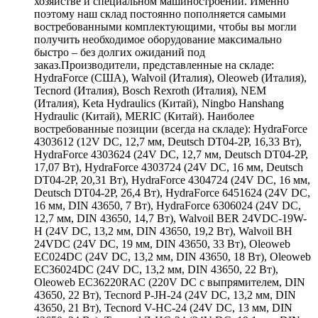
хозяйстве и специальном машиностроении. Именно
поэтому наш склад постоянно пополняется самыми
востребованными комплектующими, чтобы вы могли
получить необходимое оборудование максимально
быстро – без долгих ожиданий под
заказ.Производители, представленные на складе:
HydraForce (США), Walvoil (Италия), Oleoweb (Италия),
Tecnord (Италия), Bosch Rexroth (Италия), NEM
(Италия), Keta Hydraulics (Китай), Ningbo Hanshang
Hydraulic (Китай), MERIC (Китай). Наиболее
востребованные позиции (всегда на складе): HydraForce
4303612 (12V DC, 12,7 мм, Deutsch DT04-2P, 16,33 Вт),
HydraForce 4303624 (24V DC, 12,7 мм, Deutsch DT04-2P,
17,07 Вт), HydraForce 4303724 (24V DC, 16 мм, Deutsch
DT04-2P, 20,31 Вт), HydraForce 4304724 (24V DC, 16 мм,
Deutsch DT04-2P, 26,4 Вт), HydraForce 6451624 (24V DC,
16 мм, DIN 43650, 7 Вт), HydraForce 6306024 (24V DC,
12,7 мм, DIN 43650, 14,7 Вт), Walvoil BER 24VDC-19W-
H (24V DC, 13,2 мм, DIN 43650, 19,2 Вт), Walvoil BH
24VDC (24V DC, 19 мм, DIN 43650, 33 Вт), Oleoweb
EC024DC (24V DC, 13,2 мм, DIN 43650, 18 Вт), Oleoweb
EC36024DC (24V DC, 13,2 мм, DIN 43650, 22 Вт),
Oleoweb EC36220RAC (220V DC с выпрямителем, DIN
43650, 22 Вт), Tecnord P-JH-24 (24V DC, 13,2 мм, DIN
43650, 21 Вт), Tecnord V-HC-24 (24V DC, 13 мм, DIN