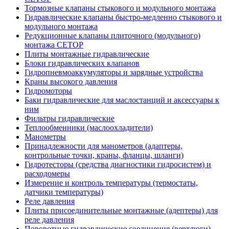
Тормозные клапаны стыкового и модульного монтажа
Гидравлические клапаны быстро-медленно стыкового и
модульного монтажа
Редукционные клапаны плиточного (модульного)
монтажа CETOP
Плиты монтажные гидравлические
Блоки гидравлических клапанов
Гидропневмоаккумуляторы и зарядные устройства
Краны высокого давления
Гидромоторы
Баки гидравлические для маслостанций и аксессуары к
ним
Фильтры гидравлические
Теплообменники (маслоохладители)
Манометры
Принадлежности для манометров (адаптеры,
контрольные точки, краны, фланцы, шланги)
Гидротесторы (средства диагностики гидросистем) и
расходомеры
Измерение и контроль температуры (термостаты,
датчики температуры)
Реле давления
Плиты присоединительные монтажные (адептеры) для
реле давления
Поворотные гидравлические соединения (вертлюги)