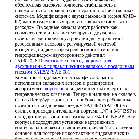
обеспечивая высокую точность, стабильность и
надёжность повторяющихся операций в ответственных
системах. Модификация с двумя выходами (серия XMD-
02) даёт возможность управлять как давлением, так и
расходом. Выходные каналы могут работать как
совместно, так и независимо друг от друга, что
позволяет настраивать устройство для управления
реверсивным насосом с регулируемой частотой
вращения, гидромотором реверсивного типа или
гидроцилиндром двустороннего действия.
15.06.2026
Предлагаем со склада корпуса для
двухлинейных гидравлических клапанов с посадочным
гнездом SAE8/2 (SAE 08).
Компания «Гидрокомпоненты.рф» сообщает о
пополнении складских запасов и расширении
ассортимента
корпусов
для двухлинейных ввертных
гидравлических клапанов. Теперь в наличии на складе в
Санкт-Петербурге доступны наиболее востребованные
позиции с посадочным гнездом SAE 8/2 (SAE 08) из
стали, с присоединительными портами 1/4" и 3/8" BSP и
стандартной резьбой под сам клапан 3/4-16UNF-2B. Эти
корпуса подходят для установки картриджных
гидроклапанов различных производителей и являются
основой для построения компактных гидравлических
блоков управления. Все представленные корпуса