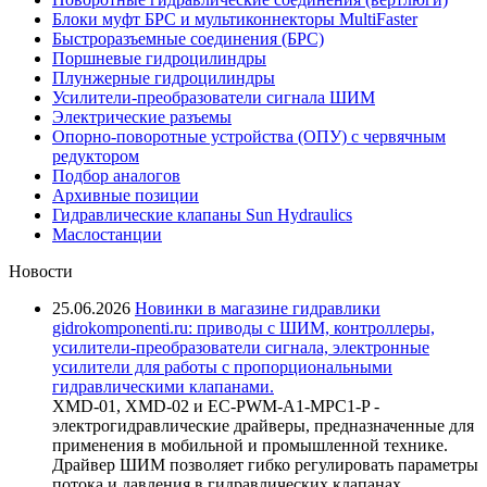
Блоки муфт БРС и мультиконнекторы MultiFaster
Быстроразъемные соединения (БРС)
Поршневые гидроцилиндры
Плунжерные гидроцилиндры
Усилители-преобразователи сигнала ШИМ
Электрические разъемы
Опорно-поворотные устройства (ОПУ) с червячным
редуктором
Подбор аналогов
Архивные позиции
Гидравлические клапаны Sun Hydraulics
Маслостанции
Новости
25.06.2026
Новинки в магазине гидравлики
gidrokomponenti.ru: приводы с ШИМ, контроллеры,
усилители-преобразователи сигнала, электронные
усилители для работы с пропорциональными
гидравлическими клапанами.
XMD-01, XMD-02 и EC-PWM-A1-MPC1-P -
электрогидравлические драйверы, предназначенные для
применения в мобильной и промышленной технике.
Драйвер ШИМ позволяет гибко регулировать параметры
потока и давления в гидравлических клапанах,