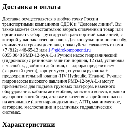
Доставка и оплата
Доставка осуществляется в любую точку России
транспортными компаниями СДЭК и "Деловые линии". Вы
также можете самостоятельно забрать оплаченный товар или
организовать забор груза другой транспортной компанией, с
которой у вас заключен договор. Для консультации по способу,
стоимости и срокам доставки, пожалуйста, свяжитесь с нами
+7 (812) 448-65-13 или
1@gidrokomponenti.ru
6055.0048 PMD-12-byA-L-s Ручной насос гидравлический
(гидронасос) с резиновой защитой поршня, 12 см3, установка
в маслобак, двойного действия, с гидрораспределителем
(закрытый центр), корпус чугун, спускная рукоятка +
предохранительный клапан (HV Hydraulic, Италия). Ручные
гидронасосы высокого давления PMD-12-byA-L-s могут
применяться для подъема грузовых платформ, навесного
оборудования, кабины автомобиля, запасного колеса, крышки
мусорного контейнера, а также в качестве аварийного насоса
на автовышке (автогидроподъемнике, АГП), манипуляторе,
автокране, маслостанции и различных гидравлических
системах.
Характеристики