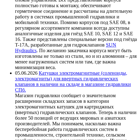
полностью готовы к монтажу, обеспечивают
герметичное соединение и рассчитаны на длительную
работу в системах промышленной гидравлики и
мобильной техники. Помимо корпусов под SAE 08, в
регулярном ассортименте компании всегда доступны
аналогичные изделия для гнёзд SAE 10, SAE 12 и SAE
16. Также представлены специальные версии под гнёзда
T-17A, разработанные для гидроклапанов
SUN
Hydraulics
. По желанию заказчика корпуса могут быть
изготовлены не только из стали, но и из алюминия – для
менее нагруженных систем или там, где важна
минимизация веса.
05.06.2026
Катушки электромагнитные (соленоиды,
электромагниты) для ввертных гидравлических
клапанов в наличии на складе в магазине гидравлики
СПб.
Магазин гидравлики сообщает о значительном
расширении складских запасов в категории
электромагнитных катушек для картриджных
(ввертных) гидравлических клапанов. Теперь в наличии
более 50 позиций от ведущих мировых и азиатских
производителей. Мы понимаем, насколько важна
бесперебойная работа гидравлических систем в
промышленности, строительной технике, сельском