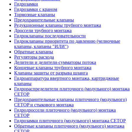
Гидрозамки
Гидрозамки с краном
Тормозные клапаны
Предохранительные клапаны
Редукционные клапаны трубного монтажа
Дроссели трубного монтажа
Гидроклапаны последовательности
Гидроклапаны приоритета по давлению (челночные
клапаны, клапаны "ИЛИ")
Обратные клапаны
Регуляторы расхода
Делители и делители-сумматоры потока
Концевые клапаны трубного монтажа
Клапаны защиты от разрыва шланга
Гидроаппаратура ввертного монтажа, картриджные
клапаны
Гидрораспределители плиточного (модульного) монтажa
CETOP
Предохранительные клапаны плиточного (модульного)
CETOP и стыкового монтажа
Гидродроссели плиточного (модульного) монтажа
CETOP
Гидрозамки плиточного (модульного) монтажа CETOP
Обратные клапаны плиточного (модульного) монтажа
CETOP