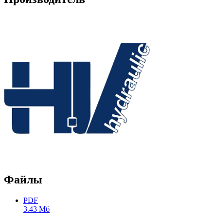
Файлы
PDF
3.43 Мб