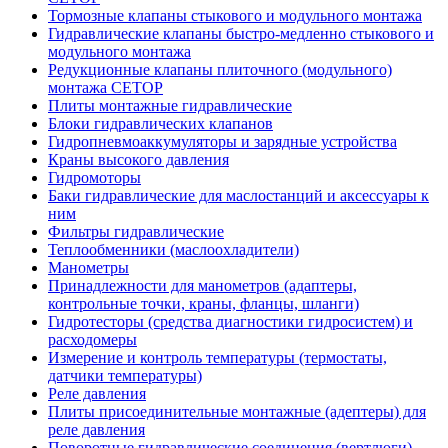
Тормозные клапаны стыкового и модульного монтажа
Гидравлические клапаны быстро-медленно стыкового и
модульного монтажа
Редукционные клапаны плиточного (модульного)
монтажа CETOP
Плиты монтажные гидравлические
Блоки гидравлических клапанов
Гидропневмоаккумуляторы и зарядные устройства
Краны высокого давления
Гидромоторы
Баки гидравлические для маслостанций и аксессуары к
ним
Фильтры гидравлические
Теплообменники (маслоохладители)
Манометры
Принадлежности для манометров (адаптеры,
контрольные точки, краны, фланцы, шланги)
Гидротесторы (средства диагностики гидросистем) и
расходомеры
Измерение и контроль температуры (термостаты,
датчики температуры)
Реле давления
Плиты присоединительные монтажные (адептеры) для
реле давления
Поворотные гидравлические соединения (вертлюги)