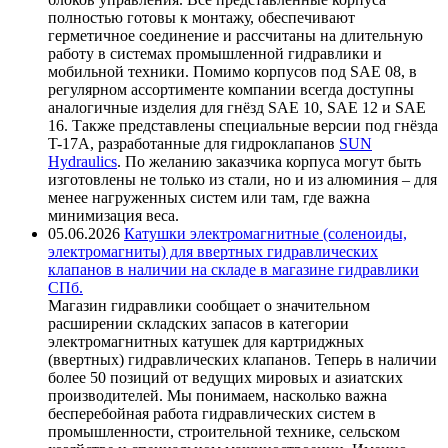
полностью готовы к монтажу, обеспечивают
герметичное соединение и рассчитаны на длительную
работу в системах промышленной гидравлики и
мобильной техники. Помимо корпусов под SAE 08, в
регулярном ассортименте компании всегда доступны
аналогичные изделия для гнёзд SAE 10, SAE 12 и SAE
16. Также представлены специальные версии под гнёзда
T-17A, разработанные для гидроклапанов
SUN
Hydraulics
. По желанию заказчика корпуса могут быть
изготовлены не только из стали, но и из алюминия – для
менее нагруженных систем или там, где важна
минимизация веса.
05.06.2026
Катушки электромагнитные (соленоиды,
электромагниты) для ввертных гидравлических
клапанов в наличии на складе в магазине гидравлики
СПб.
Магазин гидравлики сообщает о значительном
расширении складских запасов в категории
электромагнитных катушек для картриджных
(ввертных) гидравлических клапанов. Теперь в наличии
более 50 позиций от ведущих мировых и азиатских
производителей. Мы понимаем, насколько важна
бесперебойная работа гидравлических систем в
промышленности, строительной технике, сельском