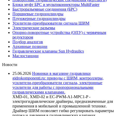
Блоки муфт БРС и мультиконнекторы MultiFaster
Быстроразъемные соединения (БРС)
Поршневые гидроцилиндры
Плунжерные гидроцилиндры
Усилители-преобразователи сигнала ШИМ
Электрические разъемы
Опорно-поворотные устройства (ОПУ) с червячным
редуктором
Подбор аналогов
Архивные позиции
Гидравлические клапаны Sun Hydraulics
Маслостанции
Новости
25.06.2026
Новинки в магазине гидравлики
gidrokomponenti.ru: приводы с ШИМ, контроллеры,
усилители-преобразователи сигнала, электронные
усилители для работы с пропорциональными
гидравлическими клапанами.
XMD-01, XMD-02 и EC-PWM-A1-MPC1-P -
электрогидравлические драйверы, предназначенные для
применения в мобильной и промышленной технике.
Драйвер ШИМ позволяет гибко регулировать параметры
потока и давления в гидравлических клапанах,