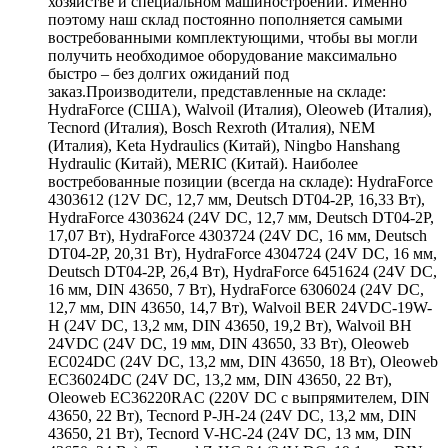
хозяйстве и специальном машиностроении. Именно
поэтому наш склад постоянно пополняется самыми
востребованными комплектующими, чтобы вы могли
получить необходимое оборудование максимально
быстро – без долгих ожиданий под
заказ.Производители, представленные на складе:
HydraForce (США), Walvoil (Италия), Oleoweb (Италия),
Tecnord (Италия), Bosch Rexroth (Италия), NEM
(Италия), Keta Hydraulics (Китай), Ningbo Hanshang
Hydraulic (Китай), MERIC (Китай). Наиболее
востребованные позиции (всегда на складе): HydraForce
4303612 (12V DC, 12,7 мм, Deutsch DT04-2P, 16,33 Вт),
HydraForce 4303624 (24V DC, 12,7 мм, Deutsch DT04-2P,
17,07 Вт), HydraForce 4303724 (24V DC, 16 мм, Deutsch
DT04-2P, 20,31 Вт), HydraForce 4304724 (24V DC, 16 мм,
Deutsch DT04-2P, 26,4 Вт), HydraForce 6451624 (24V DC,
16 мм, DIN 43650, 7 Вт), HydraForce 6306024 (24V DC,
12,7 мм, DIN 43650, 14,7 Вт), Walvoil BER 24VDC-19W-
H (24V DC, 13,2 мм, DIN 43650, 19,2 Вт), Walvoil BH
24VDC (24V DC, 19 мм, DIN 43650, 33 Вт), Oleoweb
EC024DC (24V DC, 13,2 мм, DIN 43650, 18 Вт), Oleoweb
EC36024DC (24V DC, 13,2 мм, DIN 43650, 22 Вт),
Oleoweb EC36220RAC (220V DC с выпрямителем, DIN
43650, 22 Вт), Tecnord P-JH-24 (24V DC, 13,2 мм, DIN
43650, 21 Вт), Tecnord V-HC-24 (24V DC, 13 мм, DIN