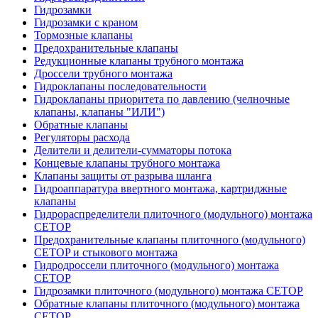
Гидрозамки
Гидрозамки с краном
Тормозные клапаны
Предохранительные клапаны
Редукционные клапаны трубного монтажа
Дроссели трубного монтажа
Гидроклапаны последовательности
Гидроклапаны приоритета по давлению (челночные
клапаны, клапаны "ИЛИ")
Обратные клапаны
Регуляторы расхода
Делители и делители-сумматоры потока
Концевые клапаны трубного монтажа
Клапаны защиты от разрыва шланга
Гидроаппаратура ввертного монтажа, картриджные
клапаны
Гидрораспределители плиточного (модульного) монтажa
CETOP
Предохранительные клапаны плиточного (модульного)
CETOP и стыкового монтажа
Гидродроссели плиточного (модульного) монтажа
CETOP
Гидрозамки плиточного (модульного) монтажа CETOP
Обратные клапаны плиточного (модульного) монтажа
CETOP