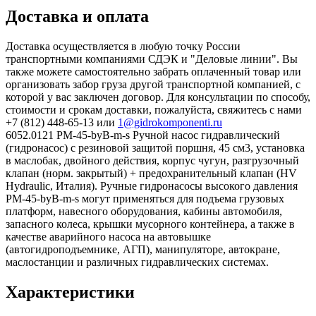
Доставка и оплата
Доставка осуществляется в любую точку России
транспортными компаниями СДЭК и "Деловые линии". Вы
также можете самостоятельно забрать оплаченный товар или
организовать забор груза другой транспортной компанией, с
которой у вас заключен договор. Для консультации по способу,
стоимости и срокам доставки, пожалуйста, свяжитесь с нами
+7 (812) 448-65-13 или
1@gidrokomponenti.ru
6052.0121 PM-45-byB-m-s Ручной насос гидравлический
(гидронасос) с резиновой защитой поршня, 45 см3, установка
в маслобак, двойного действия, корпус чугун, разгрузочный
клапан (норм. закрытый) + предохранительный клапан (HV
Hydraulic, Италия). Ручные гидронасосы высокого давления
PM-45-byB-m-s могут применяться для подъема грузовых
платформ, навесного оборудования, кабины автомобиля,
запасного колеса, крышки мусорного контейнера, а также в
качестве аварийного насоса на автовышке
(автогидроподъемнике, АГП), манипуляторе, автокране,
маслостанции и различных гидравлических системах.
Характеристики