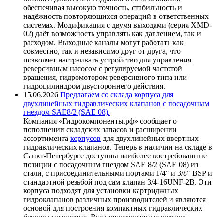
обеспечивая высокую точность, стабильность и
надёжность повторяющихся операций в ответственных
системах. Модификация с двумя выходами (серия XMD-
02) даёт возможность управлять как давлением, так и
расходом. Выходные каналы могут работать как
совместно, так и независимо друг от друга, что
позволяет настраивать устройство для управления
реверсивным насосом с регулируемой частотой
вращения, гидромотором реверсивного типа или
гидроцилиндром двустороннего действия.
15.06.2026
Предлагаем со склада корпуса для
двухлинейных гидравлических клапанов с посадочным
гнездом SAE8/2 (SAE 08).
Компания «Гидрокомпоненты.рф» сообщает о
пополнении складских запасов и расширении
ассортимента
корпусов
для двухлинейных ввертных
гидравлических клапанов. Теперь в наличии на складе в
Санкт-Петербурге доступны наиболее востребованные
позиции с посадочным гнездом SAE 8/2 (SAE 08) из
стали, с присоединительными портами 1/4" и 3/8" BSP и
стандартной резьбой под сам клапан 3/4-16UNF-2B. Эти
корпуса подходят для установки картриджных
гидроклапанов различных производителей и являются
основой для построения компактных гидравлических
блоков управления. Все представленные корпуса