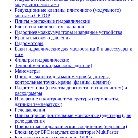
модульного монтажа
Редукционные клапаны плиточного (модульного)
монтажа CETOP
Плиты монтажные гидравлические
Блоки гидравлических клапанов
Гидропневмоаккумуляторы и зарядные устройства
Краны высокого давления
Гидромоторы
Баки гидравлические для маслостанций и аксессуары к
ним
Фильтры гидравлические
Теплообменники (маслоохладители)
Манометры
Принадлежности для манометров (адаптеры,
контрольные точки, краны, фланцы, шланги)
Гидротесторы (средства диагностики гидросистем) и
расходомеры
Измерение и контроль температуры (термостаты,
датчики температуры)
Реле давления
Плиты присоединительные монтажные (адептеры) для
реле давления
Поворотные гидравлические соединения (вертлюги)
Блоки муфт БРС и мультиконнекторы MultiFaster
Быстроразъемные соединения (БРС)