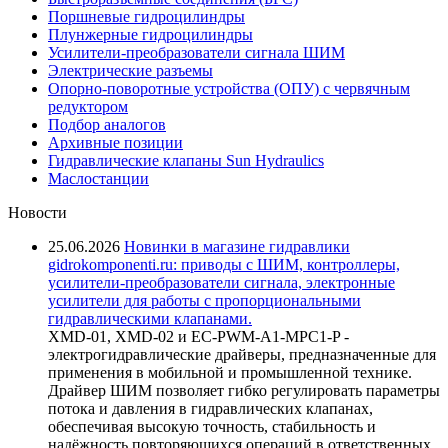
Поршневые гидроцилиндры
Плунжерные гидроцилиндры
Усилители-преобразователи сигнала ШИМ
Электрические разъемы
Опорно-поворотные устройства (ОПУ) с червячным
редуктором
Подбор аналогов
Архивные позиции
Гидравлические клапаны Sun Hydraulics
Маслостанции
Новости
25.06.2026
Новинки в магазине гидравлики
gidrokomponenti.ru: приводы с ШИМ, контроллеры,
усилители-преобразователи сигнала, электронные
усилители для работы с пропорциональными
гидравлическими клапанами.
XMD-01, XMD-02 и EC-PWM-A1-MPC1-P -
электрогидравлические драйверы, предназначенные для
применения в мобильной и промышленной технике.
Драйвер ШИМ позволяет гибко регулировать параметры
потока и давления в гидравлических клапанах,
обеспечивая высокую точность, стабильность и
надёжность повторяющихся операций в ответственных