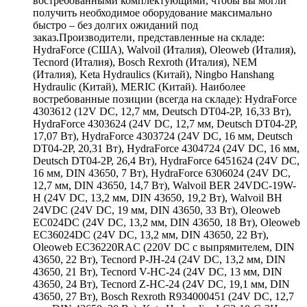
востребованными комплектующими, чтобы вы могли
получить необходимое оборудование максимально
быстро – без долгих ожиданий под
заказ.Производители, представленные на складе:
HydraForce (США), Walvoil (Италия), Oleoweb (Италия),
Tecnord (Италия), Bosch Rexroth (Италия), NEM
(Италия), Keta Hydraulics (Китай), Ningbo Hanshang
Hydraulic (Китай), MERIC (Китай). Наиболее
востребованные позиции (всегда на складе): HydraForce
4303612 (12V DC, 12,7 мм, Deutsch DT04-2P, 16,33 Вт),
HydraForce 4303624 (24V DC, 12,7 мм, Deutsch DT04-2P,
17,07 Вт), HydraForce 4303724 (24V DC, 16 мм, Deutsch
DT04-2P, 20,31 Вт), HydraForce 4304724 (24V DC, 16 мм,
Deutsch DT04-2P, 26,4 Вт), HydraForce 6451624 (24V DC,
16 мм, DIN 43650, 7 Вт), HydraForce 6306024 (24V DC,
12,7 мм, DIN 43650, 14,7 Вт), Walvoil BER 24VDC-19W-
H (24V DC, 13,2 мм, DIN 43650, 19,2 Вт), Walvoil BH
24VDC (24V DC, 19 мм, DIN 43650, 33 Вт), Oleoweb
EC024DC (24V DC, 13,2 мм, DIN 43650, 18 Вт), Oleoweb
EC36024DC (24V DC, 13,2 мм, DIN 43650, 22 Вт),
Oleoweb EC36220RAC (220V DC с выпрямителем, DIN
43650, 22 Вт), Tecnord P-JH-24 (24V DC, 13,2 мм, DIN
43650, 21 Вт), Tecnord V-HC-24 (24V DC, 13 мм, DIN
43650, 24 Вт), Tecnord Z-HC-24 (24V DC, 19,1 мм, DIN
43650, 27 Вт), Bosch Rexroth R934000451 (24V DC, 12,7