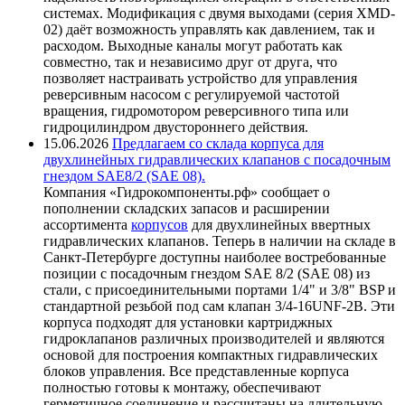
системах. Модификация с двумя выходами (серия XMD-
02) даёт возможность управлять как давлением, так и
расходом. Выходные каналы могут работать как
совместно, так и независимо друг от друга, что
позволяет настраивать устройство для управления
реверсивным насосом с регулируемой частотой
вращения, гидромотором реверсивного типа или
гидроцилиндром двустороннего действия.
15.06.2026
Предлагаем со склада корпуса для
двухлинейных гидравлических клапанов с посадочным
гнездом SAE8/2 (SAE 08).
Компания «Гидрокомпоненты.рф» сообщает о
пополнении складских запасов и расширении
ассортимента
корпусов
для двухлинейных ввертных
гидравлических клапанов. Теперь в наличии на складе в
Санкт-Петербурге доступны наиболее востребованные
позиции с посадочным гнездом SAE 8/2 (SAE 08) из
стали, с присоединительными портами 1/4" и 3/8" BSP и
стандартной резьбой под сам клапан 3/4-16UNF-2B. Эти
корпуса подходят для установки картриджных
гидроклапанов различных производителей и являются
основой для построения компактных гидравлических
блоков управления. Все представленные корпуса
полностью готовы к монтажу, обеспечивают
герметичное соединение и рассчитаны на длительную