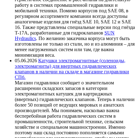
работу в системах промышленной гидравлики и
мобильной техники. Помимо корпусов под SAE 08, в
регулярном ассортименте компании всегда доступны
аналогичные изделия для гнёзд SAE 10, SAE 12 и SAE
16. Также представлены специальные версии под гнёзда
T-17A, разработанные для гидроклапанов
SUN
Hydraulics
. По желанию заказчика корпуса могут быть
изготовлены не только из стали, но и из алюминия – для
менее нагруженных систем или там, где важна
минимизация веса.
05.06.2026
Катушки электромагнитные (соленоиды,
электромагниты) для ввертных гидравлических
клапанов в наличии на складе в магазине гидравлики
СПб.
Магазин гидравлики сообщает о значительном
расширении складских запасов в категории
электромагнитных катушек для картриджных
(ввертных) гидравлических клапанов. Теперь в наличии
более 50 позиций от ведущих мировых и азиатских
производителей. Мы понимаем, насколько важна
бесперебойная работа гидравлических систем в
промышленности, строительной технике, сельском
хозяйстве и специальном машиностроении. Именно
поэтому наш склад постоянно пополняется самыми