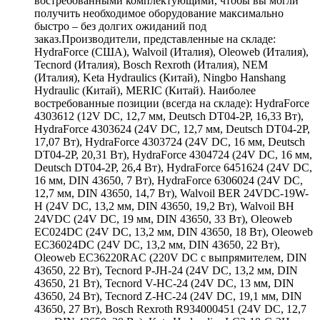
востребованными комплектующими, чтобы вы могли
получить необходимое оборудование максимально
быстро – без долгих ожиданий под
заказ.Производители, представленные на складе:
HydraForce (США), Walvoil (Италия), Oleoweb (Италия),
Tecnord (Италия), Bosch Rexroth (Италия), NEM
(Италия), Keta Hydraulics (Китай), Ningbo Hanshang
Hydraulic (Китай), MERIC (Китай). Наиболее
востребованные позиции (всегда на складе): HydraForce
4303612 (12V DC, 12,7 мм, Deutsch DT04-2P, 16,33 Вт),
HydraForce 4303624 (24V DC, 12,7 мм, Deutsch DT04-2P,
17,07 Вт), HydraForce 4303724 (24V DC, 16 мм, Deutsch
DT04-2P, 20,31 Вт), HydraForce 4304724 (24V DC, 16 мм,
Deutsch DT04-2P, 26,4 Вт), HydraForce 6451624 (24V DC,
16 мм, DIN 43650, 7 Вт), HydraForce 6306024 (24V DC,
12,7 мм, DIN 43650, 14,7 Вт), Walvoil BER 24VDC-19W-
H (24V DC, 13,2 мм, DIN 43650, 19,2 Вт), Walvoil BH
24VDC (24V DC, 19 мм, DIN 43650, 33 Вт), Oleoweb
EC024DC (24V DC, 13,2 мм, DIN 43650, 18 Вт), Oleoweb
EC36024DC (24V DC, 13,2 мм, DIN 43650, 22 Вт),
Oleoweb EC36220RAC (220V DC с выпрямителем, DIN
43650, 22 Вт), Tecnord P-JH-24 (24V DC, 13,2 мм, DIN
43650, 21 Вт), Tecnord V-HC-24 (24V DC, 13 мм, DIN
43650, 24 Вт), Tecnord Z-HC-24 (24V DC, 19,1 мм, DIN
43650, 27 Вт), Bosch Rexroth R934000451 (24V DC, 12,7