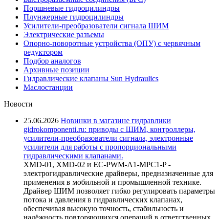
Поршневые гидроцилиндры
Плунжерные гидроцилиндры
Усилители-преобразователи сигнала ШИМ
Электрические разъемы
Опорно-поворотные устройства (ОПУ) с червячным
редуктором
Подбор аналогов
Архивные позиции
Гидравлические клапаны Sun Hydraulics
Маслостанции
Новости
25.06.2026
Новинки в магазине гидравлики
gidrokomponenti.ru: приводы с ШИМ, контроллеры,
усилители-преобразователи сигнала, электронные
усилители для работы с пропорциональными
гидравлическими клапанами.
XMD-01, XMD-02 и EC-PWM-A1-MPC1-P -
электрогидравлические драйверы, предназначенные для
применения в мобильной и промышленной технике.
Драйвер ШИМ позволяет гибко регулировать параметры
потока и давления в гидравлических клапанах,
обеспечивая высокую точность, стабильность и
надёжность повторяющихся операций в ответственных