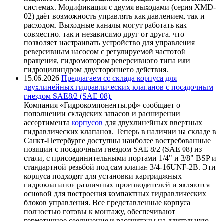
системах. Модификация с двумя выходами (серия XMD-
02) даёт возможность управлять как давлением, так и
расходом. Выходные каналы могут работать как
совместно, так и независимо друг от друга, что
позволяет настраивать устройство для управления
реверсивным насосом с регулируемой частотой
вращения, гидромотором реверсивного типа или
гидроцилиндром двустороннего действия.
15.06.2026
Предлагаем со склада корпуса для
двухлинейных гидравлических клапанов с посадочным
гнездом SAE8/2 (SAE 08).
Компания «Гидрокомпоненты.рф» сообщает о
пополнении складских запасов и расширении
ассортимента
корпусов
для двухлинейных ввертных
гидравлических клапанов. Теперь в наличии на складе в
Санкт-Петербурге доступны наиболее востребованные
позиции с посадочным гнездом SAE 8/2 (SAE 08) из
стали, с присоединительными портами 1/4" и 3/8" BSP и
стандартной резьбой под сам клапан 3/4-16UNF-2B. Эти
корпуса подходят для установки картриджных
гидроклапанов различных производителей и являются
основой для построения компактных гидравлических
блоков управления. Все представленные корпуса
полностью готовы к монтажу, обеспечивают
герметичное соединение и рассчитаны на длительную