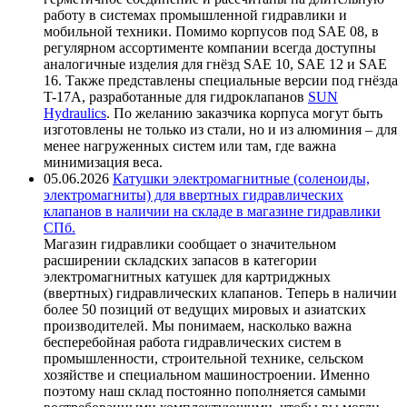
работу в системах промышленной гидравлики и
мобильной техники. Помимо корпусов под SAE 08, в
регулярном ассортименте компании всегда доступны
аналогичные изделия для гнёзд SAE 10, SAE 12 и SAE
16. Также представлены специальные версии под гнёзда
T-17A, разработанные для гидроклапанов
SUN
Hydraulics
. По желанию заказчика корпуса могут быть
изготовлены не только из стали, но и из алюминия – для
менее нагруженных систем или там, где важна
минимизация веса.
05.06.2026
Катушки электромагнитные (соленоиды,
электромагниты) для ввертных гидравлических
клапанов в наличии на складе в магазине гидравлики
СПб.
Магазин гидравлики сообщает о значительном
расширении складских запасов в категории
электромагнитных катушек для картриджных
(ввертных) гидравлических клапанов. Теперь в наличии
более 50 позиций от ведущих мировых и азиатских
производителей. Мы понимаем, насколько важна
бесперебойная работа гидравлических систем в
промышленности, строительной технике, сельском
хозяйстве и специальном машиностроении. Именно
поэтому наш склад постоянно пополняется самыми