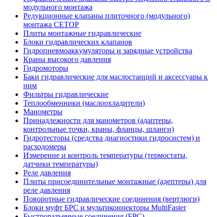
модульного монтажа
Редукционные клапаны плиточного (модульного)
монтажа CETOP
Плиты монтажные гидравлические
Блоки гидравлических клапанов
Гидропневмоаккумуляторы и зарядные устройства
Краны высокого давления
Гидромоторы
Баки гидравлические для маслостанций и аксессуары к
ним
Фильтры гидравлические
Теплообменники (маслоохладители)
Манометры
Принадлежности для манометров (адаптеры,
контрольные точки, краны, фланцы, шланги)
Гидротесторы (средства диагностики гидросистем) и
расходомеры
Измерение и контроль температуры (термостаты,
датчики температуры)
Реле давления
Плиты присоединительные монтажные (адептеры) для
реле давления
Поворотные гидравлические соединения (вертлюги)
Блоки муфт БРС и мультиконнекторы MultiFaster
Быстроразъемные соединения (БРС)