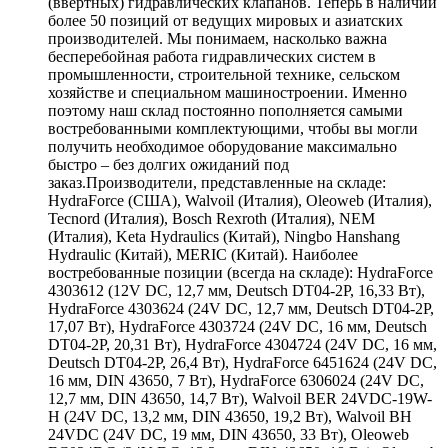
(ввертных) гидравлических клапанов. Теперь в наличии
более 50 позиций от ведущих мировых и азиатских
производителей. Мы понимаем, насколько важна
бесперебойная работа гидравлических систем в
промышленности, строительной технике, сельском
хозяйстве и специальном машиностроении. Именно
поэтому наш склад постоянно пополняется самыми
востребованными комплектующими, чтобы вы могли
получить необходимое оборудование максимально
быстро – без долгих ожиданий под
заказ.Производители, представленные на складе:
HydraForce (США), Walvoil (Италия), Oleoweb (Италия),
Tecnord (Италия), Bosch Rexroth (Италия), NEM
(Италия), Keta Hydraulics (Китай), Ningbo Hanshang
Hydraulic (Китай), MERIC (Китай). Наиболее
востребованные позиции (всегда на складе): HydraForce
4303612 (12V DC, 12,7 мм, Deutsch DT04-2P, 16,33 Вт),
HydraForce 4303624 (24V DC, 12,7 мм, Deutsch DT04-2P,
17,07 Вт), HydraForce 4303724 (24V DC, 16 мм, Deutsch
DT04-2P, 20,31 Вт), HydraForce 4304724 (24V DC, 16 мм,
Deutsch DT04-2P, 26,4 Вт), HydraForce 6451624 (24V DC,
16 мм, DIN 43650, 7 Вт), HydraForce 6306024 (24V DC,
12,7 мм, DIN 43650, 14,7 Вт), Walvoil BER 24VDC-19W-
H (24V DC, 13,2 мм, DIN 43650, 19,2 Вт), Walvoil BH
24VDC (24V DC, 19 мм, DIN 43650, 33 Вт), Oleoweb