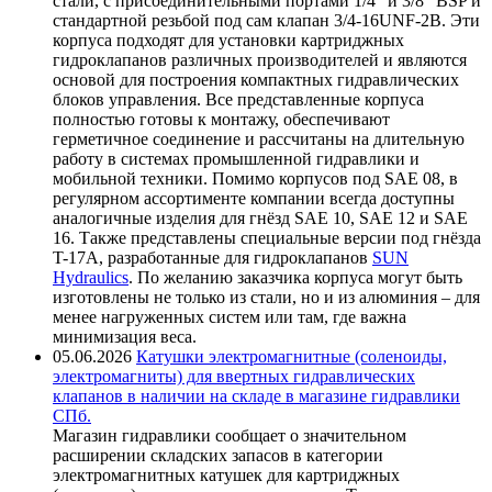
стали, с присоединительными портами 1/4" и 3/8" BSP и
стандартной резьбой под сам клапан 3/4-16UNF-2B. Эти
корпуса подходят для установки картриджных
гидроклапанов различных производителей и являются
основой для построения компактных гидравлических
блоков управления. Все представленные корпуса
полностью готовы к монтажу, обеспечивают
герметичное соединение и рассчитаны на длительную
работу в системах промышленной гидравлики и
мобильной техники. Помимо корпусов под SAE 08, в
регулярном ассортименте компании всегда доступны
аналогичные изделия для гнёзд SAE 10, SAE 12 и SAE
16. Также представлены специальные версии под гнёзда
T-17A, разработанные для гидроклапанов
SUN
Hydraulics
. По желанию заказчика корпуса могут быть
изготовлены не только из стали, но и из алюминия – для
менее нагруженных систем или там, где важна
минимизация веса.
05.06.2026
Катушки электромагнитные (соленоиды,
электромагниты) для ввертных гидравлических
клапанов в наличии на складе в магазине гидравлики
СПб.
Магазин гидравлики сообщает о значительном
расширении складских запасов в категории
электромагнитных катушек для картриджных