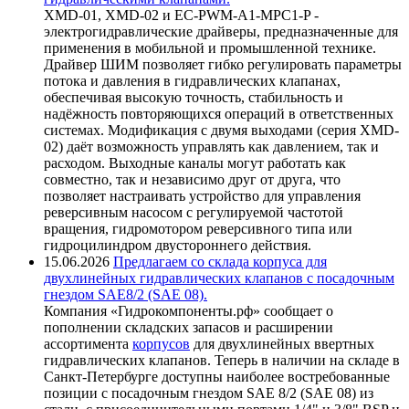
XMD-01, XMD-02 и EC-PWM-A1-MPC1-P -
электрогидравлические драйверы, предназначенные для
применения в мобильной и промышленной технике.
Драйвер ШИМ позволяет гибко регулировать параметры
потока и давления в гидравлических клапанах,
обеспечивая высокую точность, стабильность и
надёжность повторяющихся операций в ответственных
системах. Модификация с двумя выходами (серия XMD-
02) даёт возможность управлять как давлением, так и
расходом. Выходные каналы могут работать как
совместно, так и независимо друг от друга, что
позволяет настраивать устройство для управления
реверсивным насосом с регулируемой частотой
вращения, гидромотором реверсивного типа или
гидроцилиндром двустороннего действия.
15.06.2026
Предлагаем со склада корпуса для
двухлинейных гидравлических клапанов с посадочным
гнездом SAE8/2 (SAE 08).
Компания «Гидрокомпоненты.рф» сообщает о
пополнении складских запасов и расширении
ассортимента
корпусов
для двухлинейных ввертных
гидравлических клапанов. Теперь в наличии на складе в
Санкт-Петербурге доступны наиболее востребованные
позиции с посадочным гнездом SAE 8/2 (SAE 08) из