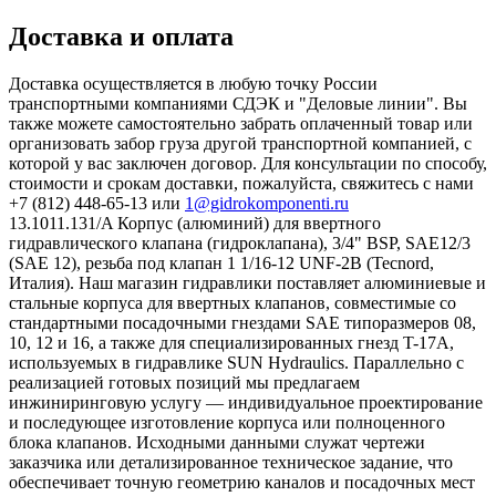
Доставка и оплата
Доставка осуществляется в любую точку России
транспортными компаниями СДЭК и "Деловые линии". Вы
также можете самостоятельно забрать оплаченный товар или
организовать забор груза другой транспортной компанией, с
которой у вас заключен договор. Для консультации по способу,
стоимости и срокам доставки, пожалуйста, свяжитесь с нами
+7 (812) 448-65-13 или
1@gidrokomponenti.ru
13.1011.131/A Корпус (алюминий) для ввертного
гидравлического клапана (гидроклапана), 3/4" BSP, SAE12/3
(SAE 12), резьба под клапан 1 1/16-12 UNF-2B (Tecnord,
Италия). Наш магазин гидравлики поставляет алюминиевые и
стальные корпуса для ввертных клапанов, совместимые со
стандартными посадочными гнездами SAE типоразмеров 08,
10, 12 и 16, а также для специализированных гнезд T-17A,
используемых в гидравлике SUN Hydraulics. Параллельно с
реализацией готовых позиций мы предлагаем
инжиниринговую услугу — индивидуальное проектирование
и последующее изготовление корпуса или полноценного
блока клапанов. Исходными данными служат чертежи
заказчика или детализированное техническое задание, что
обеспечивает точную геометрию каналов и посадочных мест