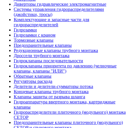
Диверторы гидравлические электромагнитные
Системы управления гидрораспределителями
(джойстики, тросы)
Комплектующие и запасные части для
гидрораспределителей
Гидрозамки
Гидрозамки с краном
Тормозные клапаны
Предохранительные клапаны
Редукционные клапаны трубного монтажа
Дроссели трубного монтажа
Гидроклапаны последовательности
Гидроклапаны приоритета по давлению (челночные
клапаны, клапаны "ИЛИ")
Обратные клапаны
Регуляторы расхода
Делители и делители-сумматоры потока
Концевые клапаны трубного монтажа
Клапаны защиты от разрыва шланга
Гидроаппаратура ввертного монтажа, картриджные
клапаны
Гидрораспределители плиточного (модульного) монтажa
CETOP
Предохранительные клапаны плиточного (модульного)
CETOP и стыкового монтажа