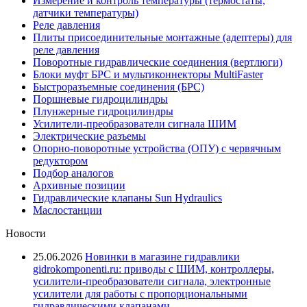
Измерение и контроль температуры (термостаты,
датчики температуры)
Реле давления
Плиты присоединительные монтажные (адептеры) для
реле давления
Поворотные гидравлические соединения (вертлюги)
Блоки муфт БРС и мультиконнекторы MultiFaster
Быстроразъемные соединения (БРС)
Поршневые гидроцилиндры
Плунжерные гидроцилиндры
Усилители-преобразователи сигнала ШИМ
Электрические разъемы
Опорно-поворотные устройства (ОПУ) с червячным
редуктором
Подбор аналогов
Архивные позиции
Гидравлические клапаны Sun Hydraulics
Маслостанции
Новости
25.06.2026
Новинки в магазине гидравлики
gidrokomponenti.ru: приводы с ШИМ, контроллеры,
усилители-преобразователи сигнала, электронные
усилители для работы с пропорциональными
гидравлическими клапанами.