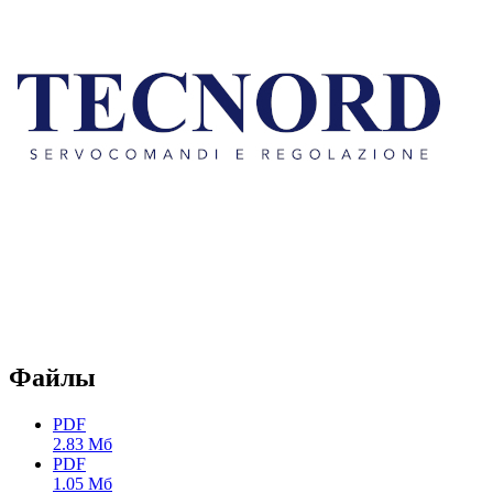
Файлы
PDF
2.83 Мб
PDF
1.05 Мб