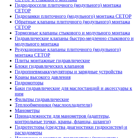
Гидродроссели плиточного (модульного) монтажа
CETOP
Гидрозамки плиточного (модульного) монтажа CETOP
Обратные клапаны плиточного (модульного) монтажа
CETOP
Тормозные клапаны стыкового и модульного монтажа
Гидравлические клапаны быстро-медленно стыкового и
модульного монтажа
Редукционные клапаны плиточного (модульного)
монтажа CETOP
Плиты монтажные гидравлические
Блоки гидравлических клапанов
Гидропневмоаккумуляторы и зарядные устройства
Краны высокого давления
Гидромоторы
Баки гидравлические для маслостанций и аксессуары к
ним
Фильтры гидравлические
Теплообменники (маслоохладители)
Манометры
Принадлежности для манометров (адаптеры,
контрольные точки, краны, фланцы, шланги)
Гидротесторы (средства диагностики гидросистем) и
расходомеры