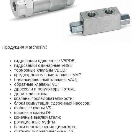
Продукция Marchesini:
гидрозамки сдвоенные VBPDE;
гидрозамки одинарные VBSE;
тормозные клапаны VBCD;
предохранительные клапаны VMP;
балансировочные клапаны VAU;
обратные клапаны VU;
дроссели и регуляторы потока;
делители потока;
клапаны последовательности;
блоки коммутации сдвоенных насосов;
шаровые краны VS;
шаровые краны DF;
конечные выключатели;
ротационные муфты;
блоки переключения цилиндра;
фитинги гидравлические и др.