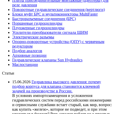
Плиты присоединительные монтажные (адептеры) для
реле давления
Поворотные гидравлические соединения (вертлюги)
Блоки муфт БРС и мультиконнекторы MultiFaster
Быстроразъемные соединения (БРС)
Поршневые гидроцилиндры
Плунжерные гидроцилиндры
Усилители-преобразователи сигнала ШИМ
Электрические разъемы
Опорно-поворотные устройства (ОПУ) с червячным
редуктором
Подбор аналогов
Архивные позиции
Гидравлические клапаны Sun Hydraulics
Маслостанции
Статьи
15.06.2026
Гидравлика высокого давления: почему
подбор корпуса для клапана становится ключевой
задачей на производстве в России.
В условиях импортозамещения и усложнения
гидравлических систем перед российскими инженерами
и сервисными службами встает старый, как мир, вопрос:
как купить «железо», которое не подведет, и при этом
уложиться в бюджет? Речь сегодня пойдет не о простых