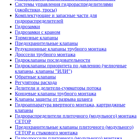
Системы управления гидрораспределителями
(джойстики, тросы)
Комплектующие и запасные части для
гидрораспределителей
Гидрозамки
Гидрозамки с краном
Тормозные клапаны
Предохранительные клапаны
Редукционные клапаны трубного монтажа
Дроссели трубного монтажа
Гидроклапаны последовательности
Гидроклапаны приоритета по давлению (челночные
клапаны, клапаны "ИЛИ")
Обратные клапаны
Регуляторы расхода
Делители и делители-сумматоры потока
Концевые клапаны трубного монтажа
Клапаны защиты от разрыва шланга
Гидроаппаратура ввертного монтажа, картриджные
клапаны
Гидрораспределители плиточного (модульного) монтажa
CETOP
Предохранительные клапаны плиточного (модульного)
CETOP и стыкового монтажа
Гидродроссели плиточного (модульного) монтажа