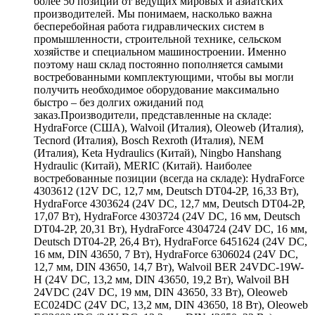
более 50 позиций от ведущих мировых и азиатских
производителей. Мы понимаем, насколько важна
бесперебойная работа гидравлических систем в
промышленности, строительной технике, сельском
хозяйстве и специальном машиностроении. Именно
поэтому наш склад постоянно пополняется самыми
востребованными комплектующими, чтобы вы могли
получить необходимое оборудование максимально
быстро – без долгих ожиданий под
заказ.Производители, представленные на складе:
HydraForce (США), Walvoil (Италия), Oleoweb (Италия),
Tecnord (Италия), Bosch Rexroth (Италия), NEM
(Италия), Keta Hydraulics (Китай), Ningbo Hanshang
Hydraulic (Китай), MERIC (Китай). Наиболее
востребованные позиции (всегда на складе): HydraForce
4303612 (12V DC, 12,7 мм, Deutsch DT04-2P, 16,33 Вт),
HydraForce 4303624 (24V DC, 12,7 мм, Deutsch DT04-2P,
17,07 Вт), HydraForce 4303724 (24V DC, 16 мм, Deutsch
DT04-2P, 20,31 Вт), HydraForce 4304724 (24V DC, 16 мм,
Deutsch DT04-2P, 26,4 Вт), HydraForce 6451624 (24V DC,
16 мм, DIN 43650, 7 Вт), HydraForce 6306024 (24V DC,
12,7 мм, DIN 43650, 14,7 Вт), Walvoil BER 24VDC-19W-
H (24V DC, 13,2 мм, DIN 43650, 19,2 Вт), Walvoil BH
24VDC (24V DC, 19 мм, DIN 43650, 33 Вт), Oleoweb
EC024DC (24V DC, 13,2 мм, DIN 43650, 18 Вт), Oleoweb