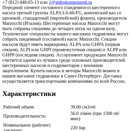
+7 (812) 448-65-13 или
1@gidrokomponenti.ru
Передний элемент составного (тандемного) шестеренного
насоса третьей группы ALPA3-S-60-FG, конический вал со
шпонкой, стандартный (европейский) фланец, производитель
Marzocchi (Италия). Шестерённые насосы Marzocchi могут
быть собраны секциями до четырех штук на одном валу.
Технические специалисты нашего магазина гидравлики могут
собрать тандемный (составной) насос Marzocchi. Секции
насосов будут иметь маркировку ALPA или GHPA (первая
секция), ALPI или GHPI (промежуточная секция) и ALPP или
GHPP (последняя секция). Ассортимент продукции Marzocchi
считается одним из лучших среди основных производителей
шестеренных насосов и гидромоторов с внешним
зацеплением. Купить насосы и моторы Marzocchi можно в
нашем магазине гидравлики в Санкт-Петербурге. Доставка
осуществляется транспортными компаниями по всей России.
Характеристики
Рабочий объем:
39.00 см3/об
56.0 л/мин (при 1500 об/
Производительность:
мин)
Номинальное (рабочее)
220 бар
давление: