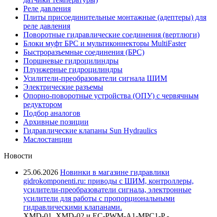
Реле давления
Плиты присоединительные монтажные (адептеры) для
реле давления
Поворотные гидравлические соединения (вертлюги)
Блоки муфт БРС и мультиконнекторы MultiFaster
Быстроразъемные соединения (БРС)
Поршневые гидроцилиндры
Плунжерные гидроцилиндры
Усилители-преобразователи сигнала ШИМ
Электрические разъемы
Опорно-поворотные устройства (ОПУ) с червячным
редуктором
Подбор аналогов
Архивные позиции
Гидравлические клапаны Sun Hydraulics
Маслостанции
Новости
25.06.2026
Новинки в магазине гидравлики
gidrokomponenti.ru: приводы с ШИМ, контроллеры,
усилители-преобразователи сигнала, электронные
усилители для работы с пропорциональными
гидравлическими клапанами.
XMD-01, XMD-02 и EC-PWM-A1-MPC1-P -