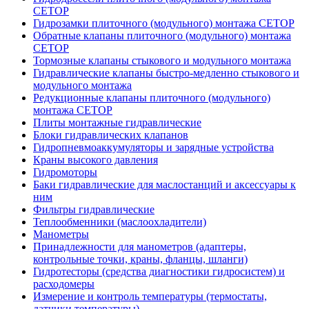
CETOP
Гидрозамки плиточного (модульного) монтажа CETOP
Обратные клапаны плиточного (модульного) монтажа
CETOP
Тормозные клапаны стыкового и модульного монтажа
Гидравлические клапаны быстро-медленно стыкового и
модульного монтажа
Редукционные клапаны плиточного (модульного)
монтажа CETOP
Плиты монтажные гидравлические
Блоки гидравлических клапанов
Гидропневмоаккумуляторы и зарядные устройства
Краны высокого давления
Гидромоторы
Баки гидравлические для маслостанций и аксессуары к
ним
Фильтры гидравлические
Теплообменники (маслоохладители)
Манометры
Принадлежности для манометров (адаптеры,
контрольные точки, краны, фланцы, шланги)
Гидротесторы (средства диагностики гидросистем) и
расходомеры
Измерение и контроль температуры (термостаты,
датчики температуры)