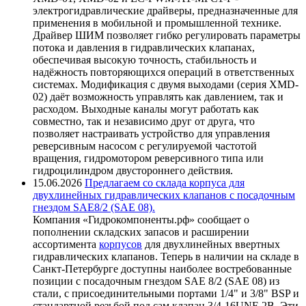
электрогидравлические драйверы, предназначенные для
применения в мобильной и промышленной технике.
Драйвер ШИМ позволяет гибко регулировать параметры
потока и давления в гидравлических клапанах,
обеспечивая высокую точность, стабильность и
надёжность повторяющихся операций в ответственных
системах. Модификация с двумя выходами (серия XMD-
02) даёт возможность управлять как давлением, так и
расходом. Выходные каналы могут работать как
совместно, так и независимо друг от друга, что
позволяет настраивать устройство для управления
реверсивным насосом с регулируемой частотой
вращения, гидромотором реверсивного типа или
гидроцилиндром двустороннего действия.
15.06.2026
Предлагаем со склада корпуса для
двухлинейных гидравлических клапанов с посадочным
гнездом SAE8/2 (SAE 08).
Компания «Гидрокомпоненты.рф» сообщает о
пополнении складских запасов и расширении
ассортимента
корпусов
для двухлинейных ввертных
гидравлических клапанов. Теперь в наличии на складе в
Санкт-Петербурге доступны наиболее востребованные
позиции с посадочным гнездом SAE 8/2 (SAE 08) из
стали, с присоединительными портами 1/4" и 3/8" BSP и
стандартной резьбой под сам клапан 3/4-16UNF-2B. Эти