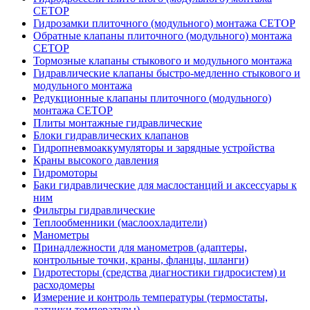
CETOP
Гидрозамки плиточного (модульного) монтажа CETOP
Обратные клапаны плиточного (модульного) монтажа
CETOP
Тормозные клапаны стыкового и модульного монтажа
Гидравлические клапаны быстро-медленно стыкового и
модульного монтажа
Редукционные клапаны плиточного (модульного)
монтажа CETOP
Плиты монтажные гидравлические
Блоки гидравлических клапанов
Гидропневмоаккумуляторы и зарядные устройства
Краны высокого давления
Гидромоторы
Баки гидравлические для маслостанций и аксессуары к
ним
Фильтры гидравлические
Теплообменники (маслоохладители)
Манометры
Принадлежности для манометров (адаптеры,
контрольные точки, краны, фланцы, шланги)
Гидротесторы (средства диагностики гидросистем) и
расходомеры
Измерение и контроль температуры (термостаты,
датчики температуры)