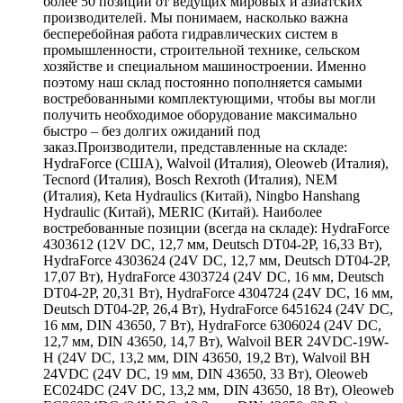
более 50 позиций от ведущих мировых и азиатских
производителей. Мы понимаем, насколько важна
бесперебойная работа гидравлических систем в
промышленности, строительной технике, сельском
хозяйстве и специальном машиностроении. Именно
поэтому наш склад постоянно пополняется самыми
востребованными комплектующими, чтобы вы могли
получить необходимое оборудование максимально
быстро – без долгих ожиданий под
заказ.Производители, представленные на складе:
HydraForce (США), Walvoil (Италия), Oleoweb (Италия),
Tecnord (Италия), Bosch Rexroth (Италия), NEM
(Италия), Keta Hydraulics (Китай), Ningbo Hanshang
Hydraulic (Китай), MERIC (Китай). Наиболее
востребованные позиции (всегда на складе): HydraForce
4303612 (12V DC, 12,7 мм, Deutsch DT04-2P, 16,33 Вт),
HydraForce 4303624 (24V DC, 12,7 мм, Deutsch DT04-2P,
17,07 Вт), HydraForce 4303724 (24V DC, 16 мм, Deutsch
DT04-2P, 20,31 Вт), HydraForce 4304724 (24V DC, 16 мм,
Deutsch DT04-2P, 26,4 Вт), HydraForce 6451624 (24V DC,
16 мм, DIN 43650, 7 Вт), HydraForce 6306024 (24V DC,
12,7 мм, DIN 43650, 14,7 Вт), Walvoil BER 24VDC-19W-
H (24V DC, 13,2 мм, DIN 43650, 19,2 Вт), Walvoil BH
24VDC (24V DC, 19 мм, DIN 43650, 33 Вт), Oleoweb
EC024DC (24V DC, 13,2 мм, DIN 43650, 18 Вт), Oleoweb