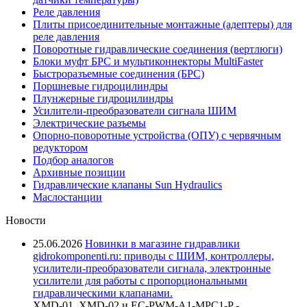
Реле давления
Плиты присоединительные монтажные (адептеры) для
реле давления
Поворотные гидравлические соединения (вертлюги)
Блоки муфт БРС и мультиконнекторы MultiFaster
Быстроразъемные соединения (БРС)
Поршневые гидроцилиндры
Плунжерные гидроцилиндры
Усилители-преобразователи сигнала ШИМ
Электрические разъемы
Опорно-поворотные устройства (ОПУ) с червячным
редуктором
Подбор аналогов
Архивные позиции
Гидравлические клапаны Sun Hydraulics
Маслостанции
Новости
25.06.2026
Новинки в магазине гидравлики
gidrokomponenti.ru: приводы с ШИМ, контроллеры,
усилители-преобразователи сигнала, электронные
усилители для работы с пропорциональными
гидравлическими клапанами.
XMD-01, XMD-02 и EC-PWM-A1-MPC1-P -