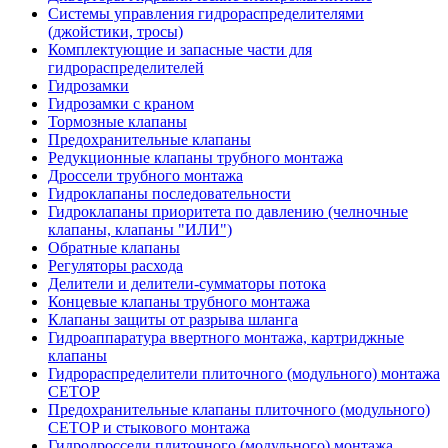
Системы управления гидрораспределителями
(джойстики, тросы)
Комплектующие и запасные части для
гидрораспределителей
Гидрозамки
Гидрозамки с краном
Тормозные клапаны
Предохранительные клапаны
Редукционные клапаны трубного монтажа
Дроссели трубного монтажа
Гидроклапаны последовательности
Гидроклапаны приоритета по давлению (челночные
клапаны, клапаны "ИЛИ")
Обратные клапаны
Регуляторы расхода
Делители и делители-сумматоры потока
Концевые клапаны трубного монтажа
Клапаны защиты от разрыва шланга
Гидроаппаратура ввертного монтажа, картриджные
клапаны
Гидрораспределители плиточного (модульного) монтажa
CETOP
Предохранительные клапаны плиточного (модульного)
CETOP и стыкового монтажа
Гидродроссели плиточного (модульного) монтажа