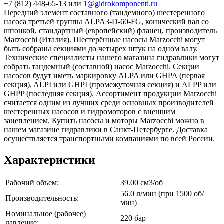
+7 (812) 448-65-13 или
1@gidrokomponenti.ru
Передний элемент составного (тандемного) шестеренного
насоса третьей группы ALPA3-D-60-FG, конический вал со
шпонкой, стандартный (европейский) фланец, производитель
Marzocchi (Италия). Шестерённые насосы Marzocchi могут
быть собраны секциями до четырех штук на одном валу.
Технические специалисты нашего магазина гидравлики могут
собрать тандемный (составной) насос Marzocchi. Секции
насосов будут иметь маркировку ALPA или GHPA (первая
секция), ALPI или GHPI (промежуточная секция) и ALPP или
GHPP (последняя секция). Ассортимент продукции Marzocchi
считается одним из лучших среди основных производителей
шестеренных насосов и гидромоторов с внешним
зацеплением. Купить насосы и моторы Marzocchi можно в
нашем магазине гидравлики в Санкт-Петербурге. Доставка
осуществляется транспортными компаниями по всей России.
Характеристики
Рабочий объем:
39.00 см3/об
56.0 л/мин (при 1500 об/
Производительность:
мин)
Номинальное (рабочее)
220 бар
давление: