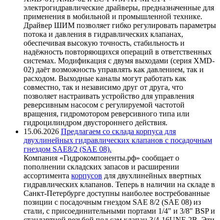
электрогидравлические драйверы, предназначенные для
применения в мобильной и промышленной технике.
Драйвер ШИМ позволяет гибко регулировать параметры
потока и давления в гидравлических клапанах,
обеспечивая высокую точность, стабильность и
надёжность повторяющихся операций в ответственных
системах. Модификация с двумя выходами (серия XMD-
02) даёт возможность управлять как давлением, так и
расходом. Выходные каналы могут работать как
совместно, так и независимо друг от друга, что
позволяет настраивать устройство для управления
реверсивным насосом с регулируемой частотой
вращения, гидромотором реверсивного типа или
гидроцилиндром двустороннего действия.
15.06.2026
Предлагаем со склада корпуса для
двухлинейных гидравлических клапанов с посадочным
гнездом SAE8/2 (SAE 08).
Компания «Гидрокомпоненты.рф» сообщает о
пополнении складских запасов и расширении
ассортимента
корпусов
для двухлинейных ввертных
гидравлических клапанов. Теперь в наличии на складе в
Санкт-Петербурге доступны наиболее востребованные
позиции с посадочным гнездом SAE 8/2 (SAE 08) из
стали, с присоединительными портами 1/4" и 3/8" BSP и
стандартной резьбой под сам клапан 3/4-16UNF-2B. Эти